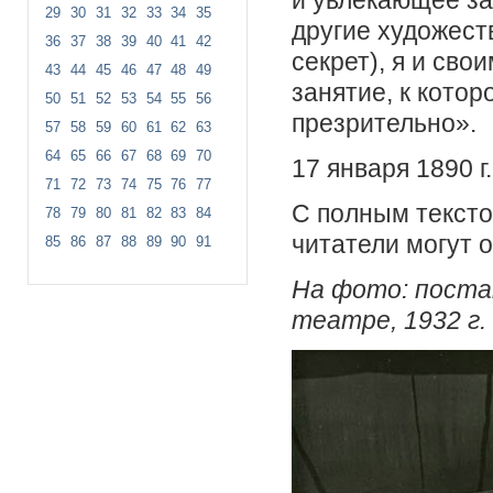
29
30
31
32
33
34
35
другие художест
36
37
38
39
40
41
42
секрет), я и сво
43
44
45
46
47
48
49
занятие, к котор
50
51
52
53
54
55
56
презрительно».
57
58
59
60
61
62
63
64
65
66
67
68
69
70
17 января 1890 г
71
72
73
74
75
76
77
С полным тексто
78
79
80
81
82
83
84
читатели могут о
85
86
87
88
89
90
91
На фото: поста
театре, 1932 г.