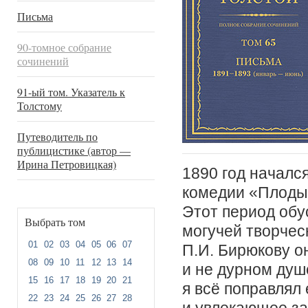
Письма
90-томное собрание
сочинений
91-ый том. Указатель к
Толстому
Путеводитель по
публицистике (автор —
Ирина Петровицкая)
1890 год началс
комедии «Плоды
Этот период обу
Выбрать том
могучей творчес
01
02
03
04
05
06
07
П.И. Бирюкову он
08
09
10
11
12
13
14
и не дурном душ
15
16
17
18
19
20
21
я всё поправлял 
22
23
24
25
26
27
28
и увлекающее за