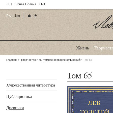
ЛНТ
Ясная Поляна
ГМТ
Рус
Eng
Главная страница
Карта сайта
Ле
Жизнь
Творчест
Родительские
Главная
Творчество
90-томное собрание сочинений
Том 65
страницы:
Том 65
Подразделы
Художественная литература
Публицистика
Дневники