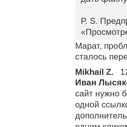
P. S. Пред
«Просмотре
Марат, проб
сталось пере
Mikhail Z.
1
Иван Лысяк
сайт нужно 
одной ссылко
дополнитель
одним клико