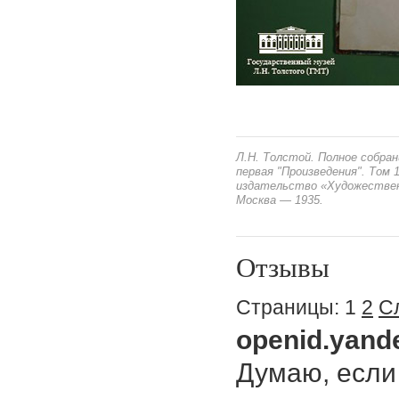
Л.Н. Толстой. Полное собран
первая "Произведения". Том 
издательство «Художестве
Москва — 1935.
Отзывы
Страницы:
1
2
С
openid.yande
Думаю, если 