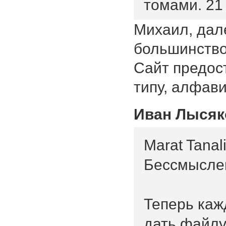
томами. 21 
Михаил, дале
большинство
Сайт предос
типу, алфав
Иван Лысяк
Marat Tanal
Бессмысле
Теперь каж
дать файлу