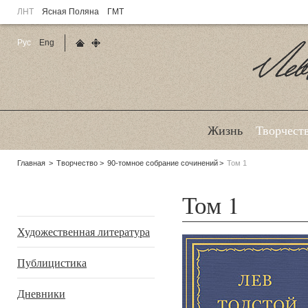
ЛНТ
Ясная Поляна
ГМТ
Рус
Eng
Главная страница
Карта сайта
Ле
Жизнь
Творчест
Родительские
Главная
Творчество
90-томное собрание сочинений
Том 1
страницы:
Том 1
Подразделы
Художественная литература
Публицистика
Дневники