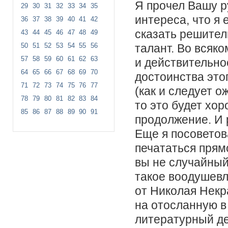
Я прочел Вашу р
29
30
31
32
33
34
35
интереса, что я 
36
37
38
39
40
41
42
сказать решитель
43
44
45
46
47
48
49
талант. Во всяк
50
51
52
53
54
55
56
57
58
59
60
61
62
63
и действительн
64
65
66
67
68
69
70
достоинства это
71
72
73
74
75
76
77
(как и следует о
78
79
80
81
82
83
84
то это будет хо
85
86
87
88
89
90
91
продолжение. И 
Еще я посоветов
печататься прям
вы не случайный
такое воодушев
от Николая Некр
на отосланную в
литературный де