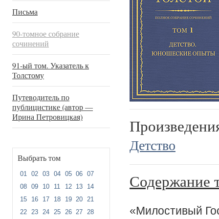
Письма
90-томное собрание
сочинений
91-ый том. Указатель к
Толстому
Путеводитель по
публицистике (автор —
Ирина Петровицкая)
Произведени
Детство
Выбрать том
01
02
03
04
05
06
07
Содержание 
08
09
10
11
12
13
14
15
16
17
18
19
20
21
«Милостивый Го
22
23
24
25
26
27
28