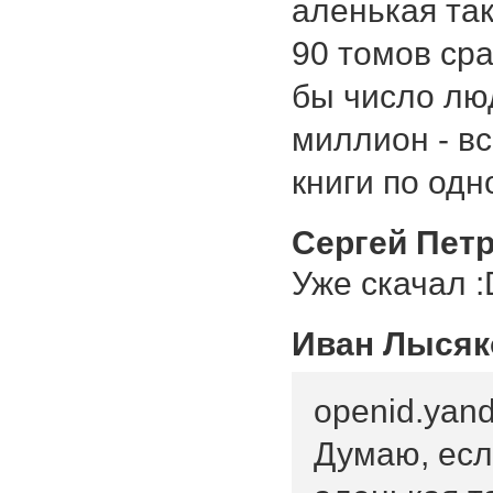
аленькая та
90 томов сра
бы число лю
миллион - вс
книги по одн
Сергей Пет
Уже скачал :
Иван Лысяк
openid.yand
Думаю, есл