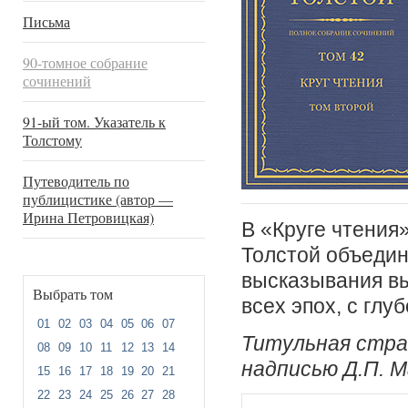
Письма
90-томное собрание
сочинений
91-ый том. Указатель к
Толстому
Путеводитель по
публицистике (автор —
Ирина Петровицкая)
В «Круге чтения»
Толстой объеди
высказывания вы
Выбрать том
всех эпох, с глу
01
02
03
04
05
06
07
Титульная стра
08
09
10
11
12
13
14
надписью Д.П. М
15
16
17
18
19
20
21
22
23
24
25
26
27
28