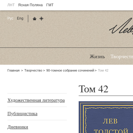
ЛНТ
Ясная Поляна
ГМТ
Рус
Eng
Главная страница
Карта сайта
Ле
Жизнь
Творчест
Родительские
Главная
Творчество
90-томное собрание сочинений
Том 42
страницы:
Том 42
Подразделы
Художественная литература
Публицистика
Дневники