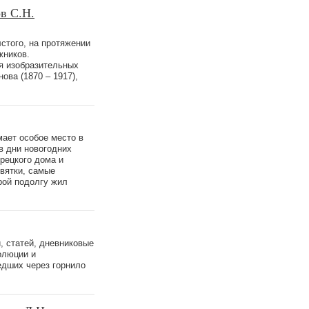
в С.Н.
стого, на протяжении
жников.
ия изобразительных
ва (1870 – 1917),
мает особое место в
в дни новогодних
рецкого дома и
Святки, самые
рой подолгу жил
, статей, дневниковые
олюции и
едших через горнило