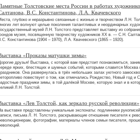
Памятные Толстовские места России в работах художнико
Салтанова, В.С. Константинова, Л.А. Квачевского
Места, глубоко и неразрывно связанные с жизнью и творчеством Л.Н. Тол
многих лет волнуют целые поколения талантливых и неординарных худо
Государственный музей Л.Н. Толстого представляет выставку из собран
фондов музея, посвященную творчеству художников XX в. — С.Н. Салтано
В.С. Константинова (1904 – 1970), Л.А. Квачевского (1865 – 1920).
Выставка «Проказы матушки зимы»
Дорогие друзья! Выставка, с которой вам предстоит познакомиться, зани
череде ярких, блестящих и шумных событий, которыми славится Москва 
праздников. Она развернулась в трёх небольших залах уютного замоскво
неторопливо повествует о том, как отмечались Рождество, Новый год и 
радостные праздники зимы, в той далёкой Москве, которую знал и в кото
великий Л.Н. Толстой.
Выставка «Лев Толстой, как зеркало русской революции»
На выставке представлены уникальные экспонаты: подлинники рукописей
записи, письма Л. Н. Толстого, раскрывающие отношение писателя к рев
революционерам, фотографии, материалы членов семьи писателя, прош
революций.