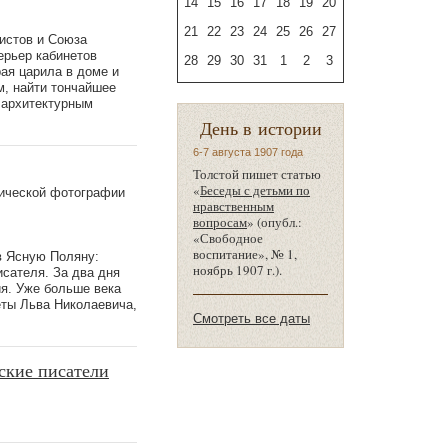
14
15
16
17
18
19
20
21
22
23
24
25
26
27
истов и Союза
ерьер кабинетов
28
29
30
31
1
2
3
рая царила в доме и
м, найти тончайшее
 архитектурным
День в истории
6-7 августа 1907 года
Толстой пишет статью
«
Беседы с детьми по
рической фотографии
нравственным
вопросам
» (опубл.:
«Свободное
воспитание», № 1,
в Ясную Поляну:
ноябрь 1907 г.).
сателя. За два дня
ия. Уже больше века
ты Льва Николаевича,
Смотреть все даты
ские писатели