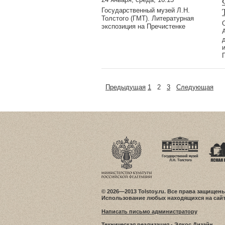
Государственный музей Л.Н.
Толстого (ГМТ). Литературная
экспозиция на Пречистенке
Предыдущая
1
2
3
Следующая
© 2026—2013 Tolstoy.ru. Все права защищены
Использование любых находящихся на сайт
Написать письмо администратору
Техническая реализация -
Элкос Дизайн