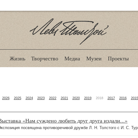
Лев Толстой
Жизнь
Творчество
Медиа
Музеи
Проекты
2026
2025
2024
2023
2022
2021
2020
2019
2018
2017
2016
201
Выставка «Нам суждено любить друг друга издали...»
Экспозиция посвящена противоречивой дружбе Л. Н. Толстого с И. С. Ту