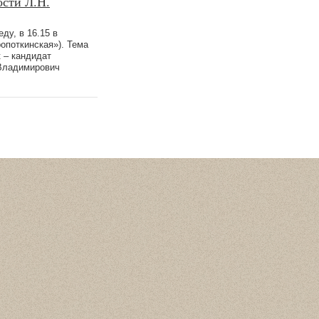
ости Л.Н.
ду, в 16.15 в
ропоткинская»). Тема
 – кандидат
 Владимирович
Статистика