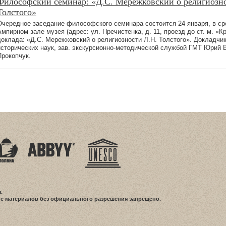
Философский семинар: «Д.С. Мережковский о религиозн
Толстого»
Очередное заседание философского семинара состоится 24 января, в сре
Ампирном зале музея (адрес: ул. Пречистенка, д. 11, проезд до ст. м. «К
доклада: «Д.С. Мережковский о религиозности Л.Н. Толстого». Докладчик
исторических наук, зав. экскурсионно-методической службой ГМТ Юрий
Прокопчук.
.
е материалов без официального разрешения запрещено.