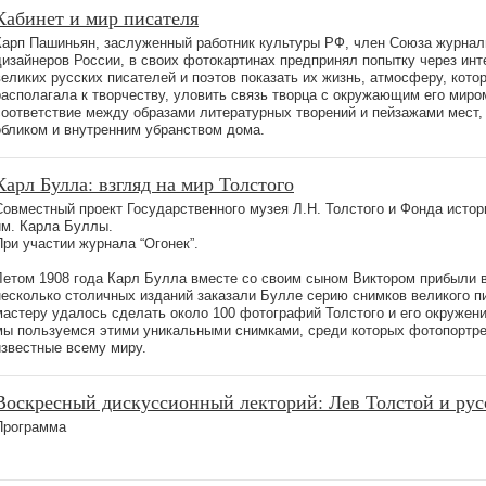
Кабинет и мир писателя
Карп Пашиньян, заслуженный работник культуры РФ, член Союза журнал
дизайнеров России, в своих фотокартинах предпринял попытку через инт
великих русских писателей и поэтов показать их жизнь, атмосферу, кото
располагала к творчеству, уловить связь творца с окружающим его миро
соответствие между образами литературных творений и пейзажами мест,
обликом и внутренним убранством дома.
Карл Булла: взгляд на мир Толстого
Cовместный проект Государственного музея Л.Н. Толстого и Фонда исто
им. Карла Буллы.
При участии журнала “Огонек”.
Летом 1908 года Карл Булла вместе со своим сыном Виктором прибыли 
несколько столичных изданий заказали Булле серию снимков великого пи
мастеру удалось сделать около 100 фотографий Толстого и его окружен
мы пользуемся этими уникальными снимками, среди которых фотопортре
известные всему миру.
Воскресный дискуссионный лекторий: Лев Толстой и рус
Программа