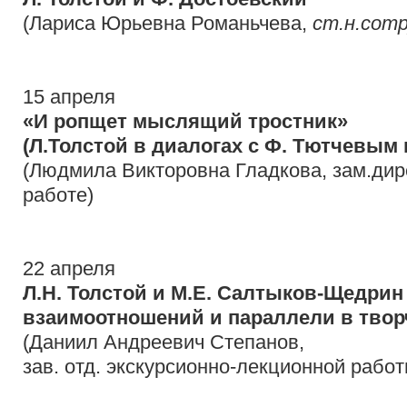
(Лариса Юрьевна Романьчева,
ст.н.сот
15 апреля
«И ропщет мыслящий тростник»
(Л.Толстой в диалогах с Ф. Тютчевым 
(Людмила Викторовна Гладкова, зам.дир
работе)
22 апреля
Л.Н. Толстой и М.Е. Салтыков-Щедри
взаимоотношений и параллели в твор
(Даниил Андреевич Степанов,
зав. отд. экскурсионно-лекционной рабо