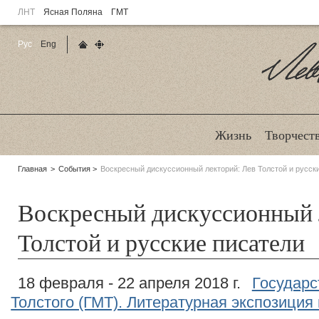
ЛНТ
Ясная Поляна
ГМТ
Рус
Eng
Главная страница
Карта сайта
Ле
Жизнь
Творчест
Родительские
Главная
События
Воскресный дискуссионный лекторий: Лев Толстой и русск
страницы:
Воскресный дискуссионный 
Толстой и русские писатели
18 февраля - 22 апреля 2018 г.
Государс
Толстого (ГМТ). Литературная экспозиция