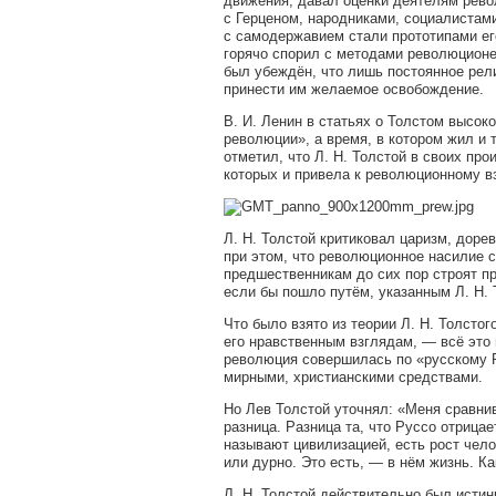
движения, давал оценки деятелям рев
с Герценом, народниками, социалистам
с самодержавием стали прототипами ег
горячо спорил с методами революционе
был убеждён, что лишь постоянное рел
принести им желаемое освобождение.
В. И. Ленин в статьях о Толстом высок
революции», а время, в котором жил и 
отметил, что Л. Н. Толстой в своих пр
которых и привела к революционному в
Л. Н. Толстой критиковал царизм, дор
при этом, что революционное насилие 
предшественникам до сих пор строят п
если бы пошло путём, указанным Л. Н. 
Что было взято из теории Л. Н. Толсто
его нравственным взглядам, — всё это 
революция совершилась по «русскому 
мирными, христианскими средствами.
Но Лев Толстой уточнял: «Меня сравнив
разница. Разница та, что Руссо отрица
называют цивилизацией, есть рост чело
или дурно. Это есть, — в нём жизнь. Ка
Л. Н. Толстой действительно был истин