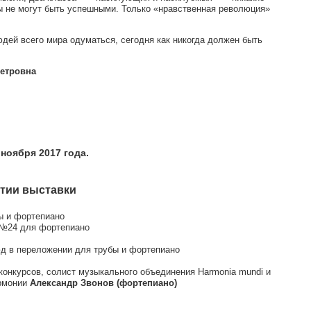
 не могут быть успешными. Только «нравственная революция»
дей всего мира одуматься, сегодня как никогда должен быть
Петровна
ноября 2017 года.
ытии выставки
ы и фортепиано
№24 для фортепиано
 в переложении для трубы и фортепиано
онкурсов, солист музыкального объединения Harmonia mundi и
армонии
Александр Звонов (фортепиано)