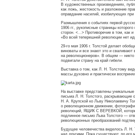
В художественных произведениях, публ
как ложь, жестокость и разложение пр
оправдание насилий, изобилующих при
Размышления о событиях первой русско
1906 гг., рукописные страницы которого
сторон. <...> Противоречие в том, как 
«Во всей теперешней революции нет иде
29-го мая 1906 г. Толстой делает обоб
виноваты и все знают это и сваливают 
на революционеров». В общем — никто н
подвигали страну на край гибели.
Выставка о том, как Л. Н. Толстому ви
массы духовно и практически воспринял
На выставке представлены уникальные 
письма Л. Н. Толстого, раскрывающие 
Н. А. Крупской ко Льву Николаевичу То
о революционном движении, фотографи
революций, ЯЩИК С ВЕРЕВКОЙ, который
подлинное письмо Льва Толстого — отве
революционных преобразований подтве
Будущее человечества виделось Л. Н. 
над другими. Пока существуют, по его