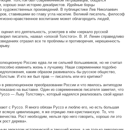
олюций. Толстой был современником петрашевцев, общался
и, хорошо знал историю декабристов. Идейные борцы
о художественных произведений. В публицистике Лев Николаевич
ров, ставившими во главу угла насилие. Великий писатель, философ
игиозно-нравственное воспитание может облагородить людей,
о оценил его деятельность, усмотрев в нём «зеркало русской
творил писатель, назвал «эпохой Толстого». В. И. Ленин справедливо
оизведениях отразил все те проблемы и противоречия, нерешенность
зрыву.
еволюционную Россию едва ли не сильней большевиков, но не считал
способно изменить жизнь к лучшему. Наши современники подобно
редположения, каким образом развивалось бы русское общество,
Толстым. И кто же был прав — писатель или его критики?
го в революционном преобразовании России и что явилось антиподом
показано на выставке. Один из современников писателя заметил, что
Руссо — Льву Толстому», который надеялся реализовать свой идеал
ают с Руссо. Я много обязан Руссо и люблю его, но есть большая
ет всякую цивилизацию, я же отрицаю лже-христианскую. То, что
вечества. Рост необходим, нельзя про него говорить, хорошо ли это
к рост дерева».
ным зеркалом исторической и текущей жизни, а не только революции.