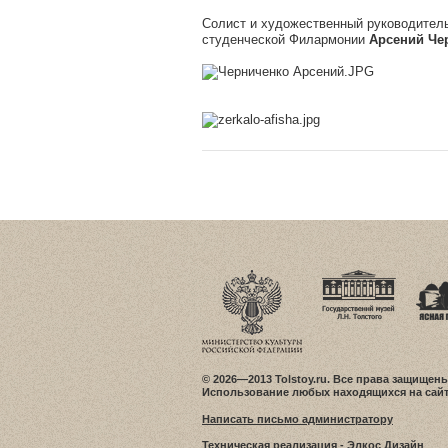
Солист и художественный руководитель
студенческой Филармонии
Арсений Чер
© 2026—2013 Tolstoy.ru. Все права защищены
Использование любых находящихся на сайт
Написать письмо администратору
Техническая реализация -
Элкос Дизайн