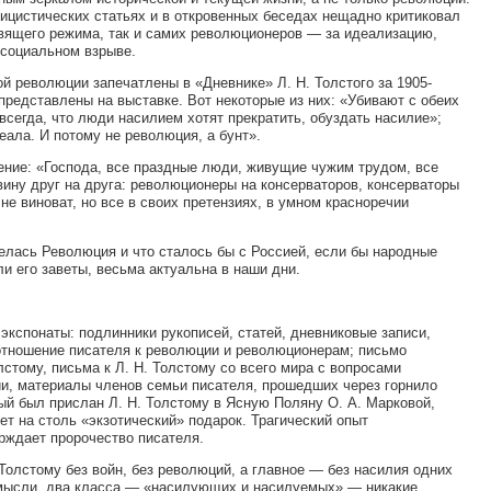
ицистических статьях и в откровенных беседах нещадно критиковал
авящего режима, так и самих революционеров — за идеализацию,
 социальном взрыве.
й революции запечатлены в «Дневнике» Л. Н. Толстого за 1905-
 представлены на выставке. Вот некоторые из них: «Убивают с обеих
и всегда, что люди насилием хотят прекратить, обуздать насилие»;
ала. И потому не революция, а бунт».
щение: «Господа, все праздные люди, живущие чужим трудом, все
вину друг на друга: революционеры на консерваторов, консерваторы
е виноват, но все в своих претензиях, в умном красноречии
делась Революция и что сталось бы с Россией, если бы народные
и его заветы, весьма актуальна в наши дни.
экспонаты: подлинники рукописей, статей, дневниковые записи,
отношение писателя к революции и революционерам; письмо
лстому, письма к Л. Н. Толстому со всего мира с вопросами
и, материалы членов семьи писателя, прошедших через горнило
 был прислан Л. Н. Толстому в Ясную Поляну О. А. Марковой,
т на столь «экзотический» подарок. Трагический опыт
рждает пророчество писателя.
Толстому без войн, без революций, а главное — без насилия одних
 мысли, два класса — «насилующих и насилуемых» — никакие