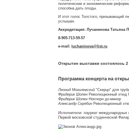
политические и экономические реформы
способна дать плоды.
И этот голос Толстого, призывающий лю
услышан.
Аккредитация: Лучанинова Татьяна 
8-905-713-59-57
e-mail:
luchaninova@list.ru
Открытие выставки состоялось 2 
Программа концерта на откр
Леонид Могилевский
"Скерцо" для труб
Фридерик Шопен
Революционный этюд 
Фридерик Шопен
Ноктюрн до-минор
Александр Скрябин
Революционный этюд
Исполнители: лауреат международных к
Первой московской студенческой Фил