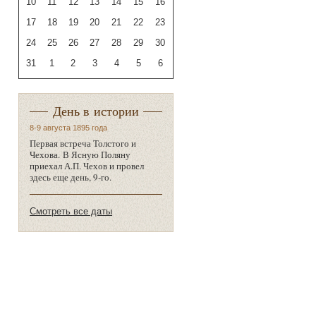
10
11
12
13
14
15
16
17
18
19
20
21
22
23
24
25
26
27
28
29
30
31
1
2
3
4
5
6
День в истории
8-9 августа 1895 года
Первая встреча Толстого и
Чехова. В Ясную Поляну
приехал А.П. Чехов и провел
здесь еще день, 9-го.
Смотреть все даты