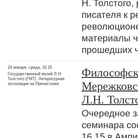
Н. Толстого
писателя к 
революционе
материалы ч
прошедших ч
Философск
24 января, среда, 16.15
Государственный музей Л.Н.
Толстого (ГМТ). Литературная
Мережковс
экспозиция на Пречистенке
Л.Н. Толст
Очередное з
семинара сос
16.15 в Ампи