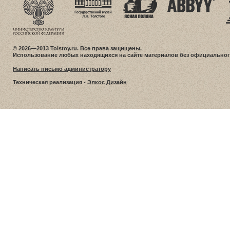
© 2026—2013 Tolstoy.ru. Все права защищены.
Использование любых находящихся на сайте материалов без официальног
Написать письмо администратору
Техническая реализация -
Элкос Дизайн