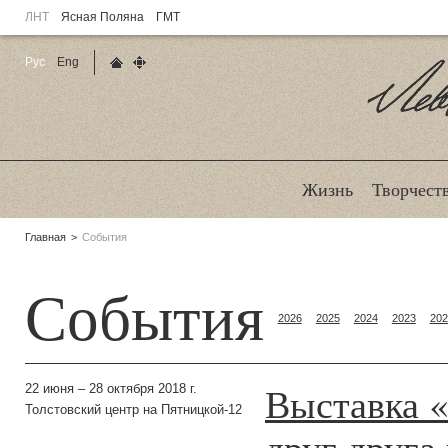
ЛНТ
Ясная Поляна
ГМТ
Рус
Eng
Главная страница
Карта сайта
Ле
Жизнь
Творчест
Родительские
Главная
События
страницы:
События
2026
2025
2024
2023
202
Выставка 
22 июня – 28 октября 2018 г.
Толстовский центр на Пятницкой-12
друг друга 