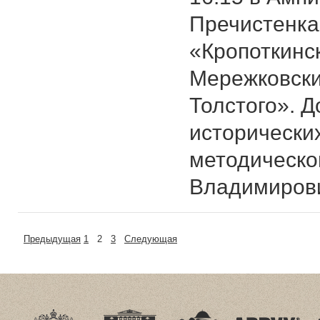
Пречистенка, 
«Кропоткинск
Мережковски
Толстого». Д
исторических
методическо
Владимирови
Предыдущая
1
2
3
Следующая