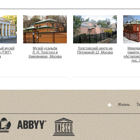
ый музей
Музей-усадьба
Толстовский центр на
Мемори
о (ГМТ),
Л. Н. Толстого в
Пятницкой-12, Москва
памяти 
а
Хамовниках, Москва
«Астапово
пос. 
Жизнь
Т
Главная
страница