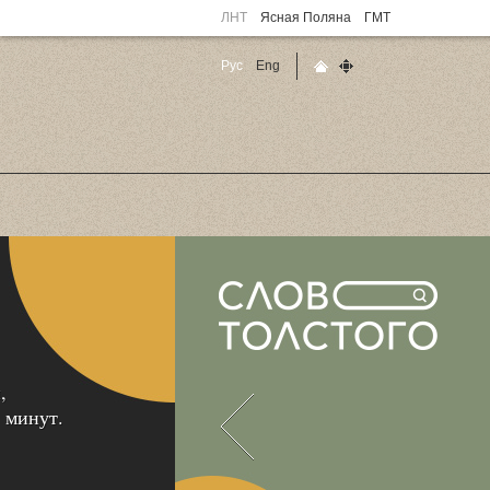
ЛНТ
Ясная Поляна
ГМТ
Рус
Eng
Главная страница
Карта сайта
,
 минут.
Назад