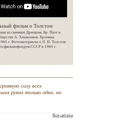
ьный фильм о Толстом
ан из снимков Дранкова, Бр. Пате и
бщества А. Ханжонков. Хроника,
1960 г. Фотоматериалы о Л. Н. Толстом
Госфильмофондом СССР в 1960 г.
громную силу всех
ших руках только одно, но
Все цитаты