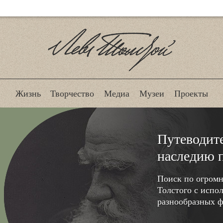
Лев Толстой
Жизнь
Творчество
Медиа
Музеи
Проекты
Путеводит
наследию 
Поиск по огромн
Толстого с испо
разнообразных ф