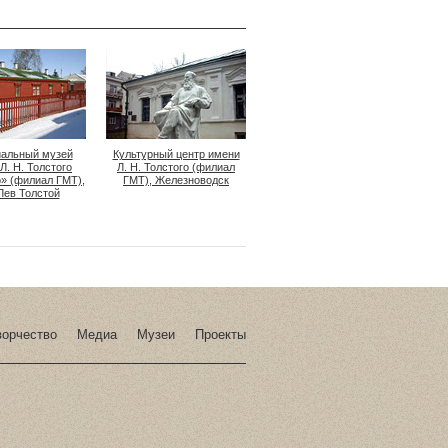
альный музей
Культурный центр имени
Л. Н. Толстого
Л. Н. Толстого (филиал
» (филиал ГМТ),
ГМТ), Железноводск
Лев Толстой
ворчество
Медиа
Музеи
Проекты
Статистика