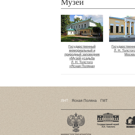
Музеи
Государственный
Государственн
мемориальный и
Л. Н. Толстог
природный заповедник
Москв
«Музей-усадьба
Л. Н. Толстого
«Ясная Поляна»
ЛНТ
Ясная Поляна
ГМТ