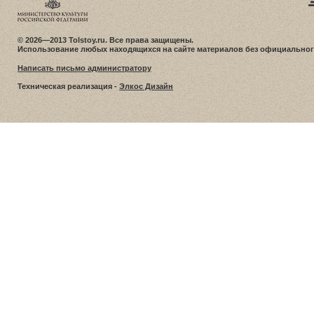
© 2026—2013 Tolstoy.ru. Все права защищены.
Использование любых находящихся на сайте материалов без официальног
Написать письмо администратору
Техническая реализация -
Элкос Дизайн