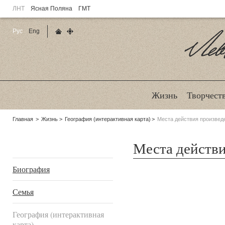
ЛНТ
Ясная Поляна
ГМТ
Рус
Eng
Главная страница
Карта сайта
Ле
Жизнь
Творчест
Родительские
Главная
Жизнь
География (интерактивная карта)
Места действия произвед
страницы:
Места действ
Подразделы
Биография
Семья
География (интерактивная
карта)