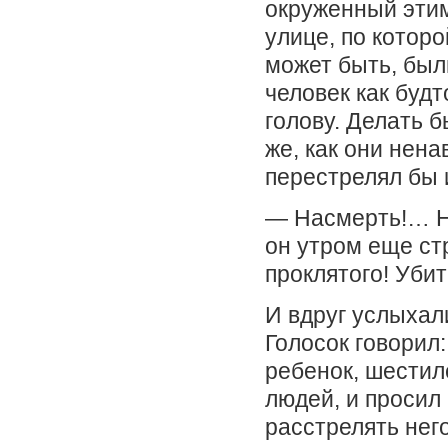
окруженный этим
улице, по которо
может быть, был
человек как буд
голову. Делать б
же, как они нена
перестрелял бы 
— Насмерть!… Н
он утром еще ст
проклятого! Убит
И вдруг услыхали
Голосок говорил:
ребенок, шестил
людей, и просил 
расстрелять нег