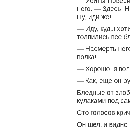
— Убить! Повеси
него. — Здесь! Н
Ну, иди же!
— Иду, куды хот
толпились все б
— Насмерть него
волка!
— Хорошо, я волк
— Как, еще он р
Бледные от злоб
кулаками под са
Сто голосов крич
Он шел, и видно 