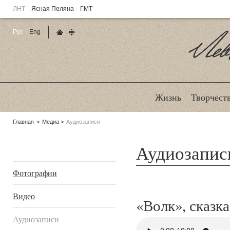
ЛНТ
Ясная Поляна
ГМТ
Рус
Eng
Главная страница
Карта сайта
Ле
Жизнь
Творчест
Родительские
Главная
Медиа
Аудиозаписи
страницы:
Аудиозапис
Подразделы
Страницы:
Фотографии
Видео
«Волк», сказка
Аудиозаписи