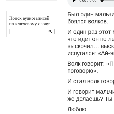
Был один мальчи
Поиск аудиозаписей
боялся волков.
по ключевому слову:
И один раз этот 
что идет он по л
выскочил… выско
испугался: «Ай-я
Волк говорит: «П
поговорю».
И стал волк гов
И говорит мальчи
же делаешь? Ты
Люблю.