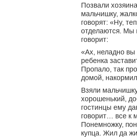
Позвали хозяина
мальчишку, жалк
говорят: «Ну, теп
отделаются. Мы 
говорит:
«Ах, неладно вы
ребенка застави
Пропало, так пр
домой, накормил
Взяли мальчишку
хорошенький, доб
гостинцы ему да
говорит… все к 
Понемножку, пон
купца. Жил да жи