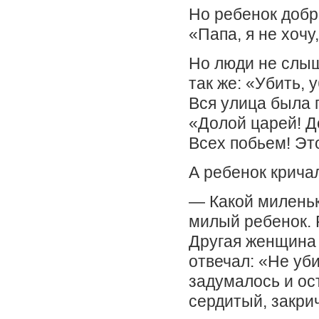
Но ребенок добра
«Папа, я не хочу
Но люди не слыш
так же: «Убить, 
Вся улица была 
«Долой царей! Д
Всех побьем! Это
А ребенок кричал
— Какой миленьк
милый ребенок. 
Другая женщина 
отвечал: «Не уб
задумалось и ос
сердитый, закри