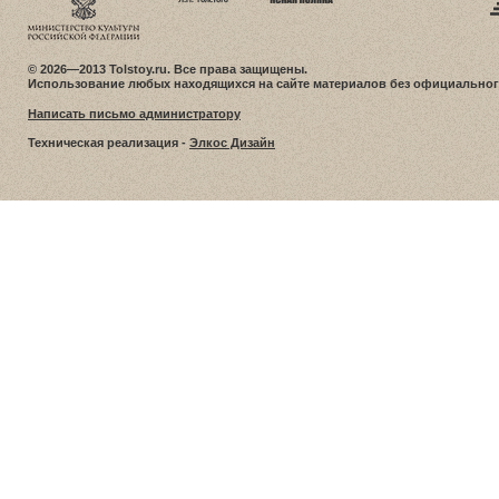
© 2026—2013 Tolstoy.ru. Все права защищены.
Использование любых находящихся на сайте материалов без официальног
Написать письмо администратору
Техническая реализация -
Элкос Дизайн