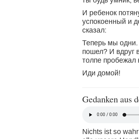
ты будь умник, 
И ребенок потяну
успокоенный и до
сказал:
Теперь мы одни.
пошел? И вдруг в
толпе пробежал 
Иди домой!
Gedanken aus d
Nichts ist so wah