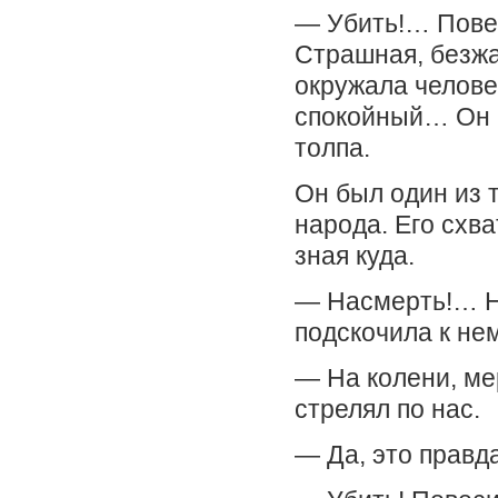
— Убить!… Повес
Страшная, безжа
окружала челове
спокойный… Он к
толпа.
Он был один из 
народа. Его схв
зная куда.
— Насмерть!… Н
подскочила к нем
— На колени, ме
стрелял по нас.
— Да, это правд