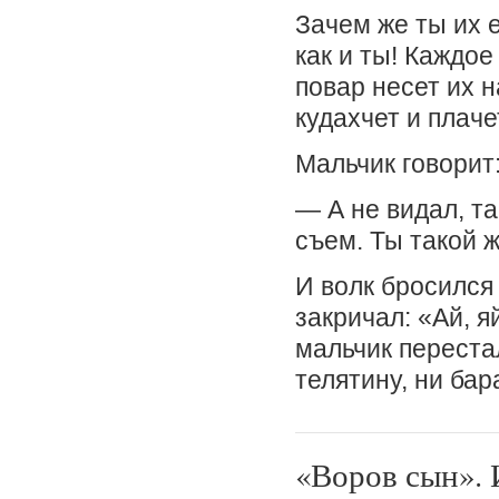
Зачем же ты их 
как и ты! Каждое
повар несет их н
кудахчет и плаче
Мальчик говорит:
— А не видал, та
съем. Ты такой ж
И волк бросился 
закричал: «Ай, я
мальчик перестал
телятину, ни бар
«Воров сын». 