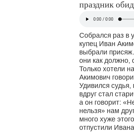
праздник обиде
Собрался раз в 
купец Иван Аким
выбрали присяж…
они как должно, 
Только хотели на
Акимович говорит
Удивился судья, 
вдруг стал стари
а он говорит: «Н
нельзя» нам друг
много хуже этог
отпустили Ивана 