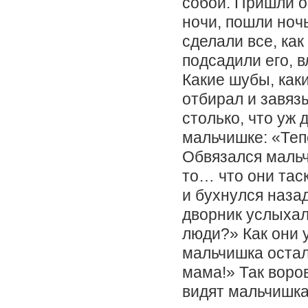
собой. Пришли о
ночи, пошли ноч
сделали все, ка
подсадили его, в
Какие шубы, как
отбирал и завяз
столько, что уж 
мальчишке: «Теп
Обвязался мальчи
то… что они тас
и бухнулся назад
дворник услыхал
люди?» Как они 
мальчишка остал
мама!» Так воров
видят мальчишка 