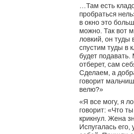
…Там есть кладо
пробраться нельз
в окно это больш
можно. Так вот 
ловкий, он туды 
спустим туды в к
будет подавать. 
отберет, сам себ
Сделаем, а добр
говорит мальчиш
велю?»
«Я все могу, я л
говорит: «Что ты
крикнул. Жена зн
Испугалась его, 