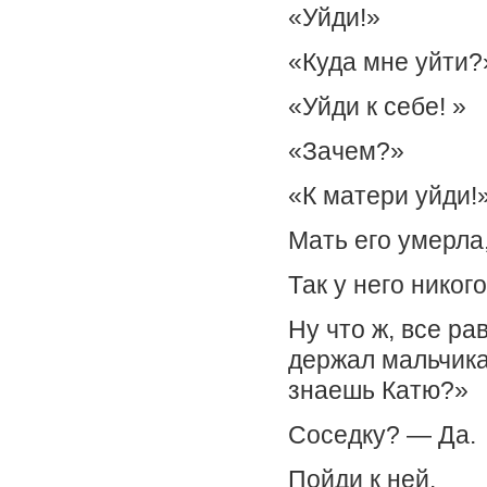
«Уйди!»
«Куда мне уйти?
«Уйди к себе! »
«Зачем?»
«К матери уйди!
Мать его умерла
Так у него никог
Ну что ж, все ра
держал мальчика
знаешь Катю?»
Соседку? — Да.
Пойди к ней.