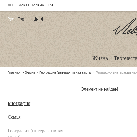
ЛНТ
Ясная Поляна
ГМТ
Рус
Eng
Главная страница
Карта сайта
Ле
Жизнь
Творчест
Родительские
Главная
Жизнь
География (интерактивная карта)
География (интерактивная
страницы:
Подразделы
Элемент не найден!
Биография
Семья
География (интерактивная
карта)