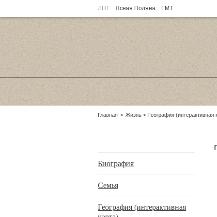
ЛНТ
Ясная Поляна
ГМТ
Родительские
Главная
Жизнь
География (интерактивная 
страницы:
Подразделы
Биография
Семья
География (интерактивная
карта)