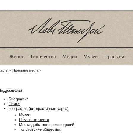
Лев Толстой
Жизнь
Творчество
Медиа
Музеи
Проекты
карта)
Памятные места
Подразделы
Биография
Семья
География (интерактивная карта)
Музеи
Памятные места
Места действия произведений
Толстовские общества