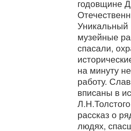
годовщине Д
Отечественно
Уникальный 
музейные ра
спасали, охр
исторические
на минуту н
работу. Сла
вписаны в и
Л.Н.Толстог
рассказ о ря
людях, спас