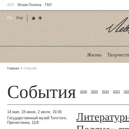
ЛНТ
Ясная Поляна
ГМТ
Рус
Eng
Главная страница
Карта сайта
Ле
Жизнь
Творчест
Родительские
Главная
События
страницы:
События
2026
2025
2024
2023
202
Литературн
14 мая, 18 июня, 2 июля, 19.00
Государственный музей Толстого,
Пречистенка, 11/8
Поляна» пр