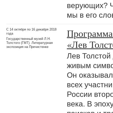
верующих? Ч
мы в его сло
Программа 
C 14 октября по 16 декабря 2018
года
Государственный музей Л.Н.
«Лев Толст
Толстого (ГМТ). Литературная
экспозиция на Пречистенке
Лев Толстой
живым симво
Он оказывал
всех участн
России втор
века. В эпох