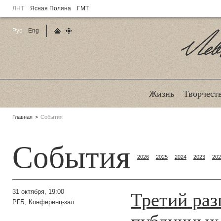
ЛНТ
Ясная Поляна
ГМТ
Рус
Eng
Главная страница
Карта сайта
Ле
Жизнь
Творчест
Родительские
Главная
События
страницы:
События
2026
2025
2024
2023
202
Третий раз
31 октября, 19:00
РГБ, Конференц-зал
публичных