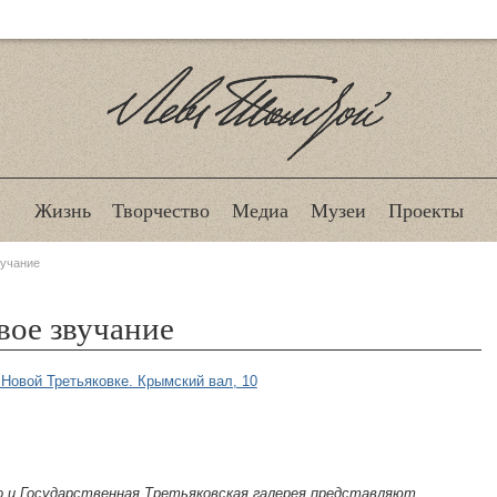
Лев Толстой
Жизнь
Творчество
Медиа
Музеи
Проекты
вучание
вое звучание
 Новой Третьяковке. Крымский вал, 10
о и Государственная Третьяковская галерея представляют