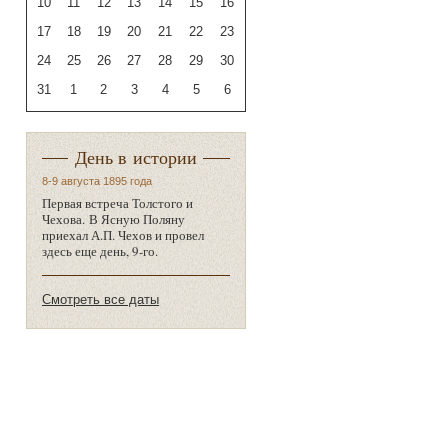
10
11
12
13
14
15
16
17
18
19
20
21
22
23
24
25
26
27
28
29
30
31
1
2
3
4
5
6
День в истории
8-9 августа 1895 года
Первая встреча Толстого и
Чехова. В Ясную Поляну
приехал А.П. Чехов и провел
здесь еще день, 9-го.
Смотреть все даты