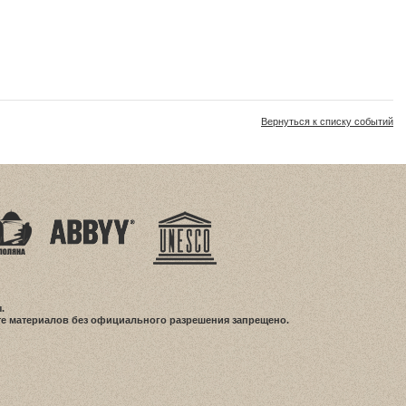
Вернуться к списку событий
.
е материалов без официального разрешения запрещено.