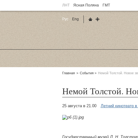
ЛНТ
Ясная Поляна
ГМТ
Рус
Eng
Главная страница
Карта сайта
Родительские
Главная
События
Немой Толстой. Новое з
страницы:
Немой Толстой. Но
25 августа в 21.00
Летний кинотеатр в
Государственный музей Л. Н. Толстог