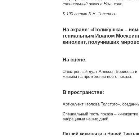
специальный показ в Ночь кино.
К 190-летию Л.Н. Толстого.
На экране: «Поликушка» – не
гениальным Иваном Москвины
кинолент, получивших мирово
На сцене:
Электронный дуэт Алексея Борисова и Т
живьём на протяжении всего показа.
В пространстве:
Арт-объект «голова Толстого», создан
Специальный гость показа – кинокрити
вибрациями наших дней.
Летний кинотеатр в Новой Третья