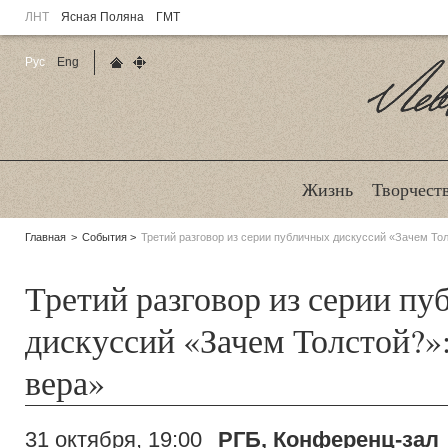
ЛНТ
Ясная Поляна
ГМТ
Рус
Eng
Главная страница
Карта сайта
Ле
Жизнь
Творчест
Родительские
Главная
События
Третий разговор из серии публичных дискуссий «Зачем Тол
страницы:
Третий разговор из серии п
дискуссий «Зачем Толстой?»
вера»
31 октября, 19:00
РГБ, Конференц-зал