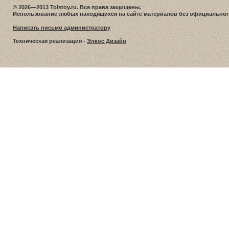
© 2026—2013 Tolstoy.ru. Все права защищены.
Использование любых находящихся на сайте материалов без официальног
Написать письмо администратору
Техническая реализация -
Элкос Дизайн