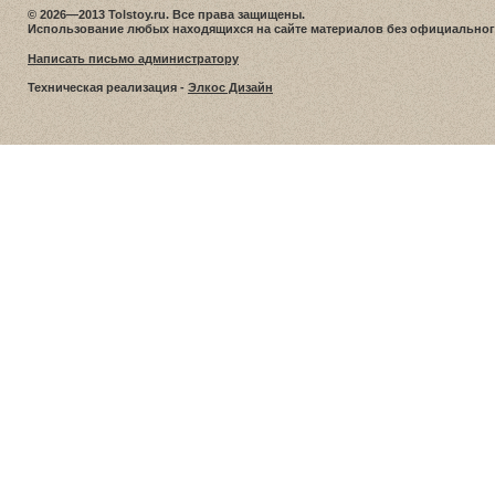
© 2026—2013 Tolstoy.ru. Все права защищены.
Использование любых находящихся на сайте материалов без официальног
Написать письмо администратору
Техническая реализация -
Элкос Дизайн