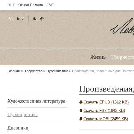
ЛНТ
Ясная Поляна
ГМТ
Рус
Eng
Главная страница
Карта сайта
Ле
Жизнь
Творчест
Родительские
Главная
Творчество
Публицистика
Произведения, написанные для Почтов
страницы:
Произведения,
Подразделы
Художественная литература
Скачать EPUB (1312 KB)
Скачать FB2 (1843 KB)
Публицистика
Скачать MOBI (2459 KB)
Дневники