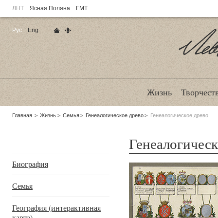
ЛНТ
Ясная Поляна
ГМТ
Рус
Eng
Главная страница
Карта сайта
Ле
Жизнь
Творчест
Родительские
Главная
Жизнь
Семья
Генеалогическое древо
Генеалогическое древо
страницы:
Генеалогическ
Подразделы
Биография
Семья
География (интерактивная
карта)