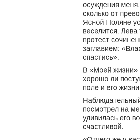
осуждения меня,
сколько от прево
Ясной Поляне у
веселится. Лева
протест сочинен
заглавием: «Влас
спастись».
В «Моей жизни» 
хорошо ли поступ
поле и его жизн
Наблюдательный 
посмотрел на ме
удивилась его во
счастливой.
«Отчего же у ва