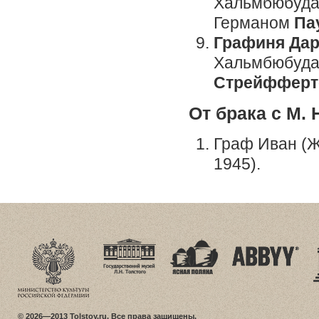
Хальмбюбуда, 
Германом
Па
Графиня Дар
Хальмбюбуда,
Стрейффер
От брака с М. 
Граф Иван (Ж
1945).
© 2026—2013 Tolstoy.ru. Все права защищены.