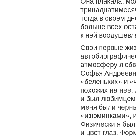
Она плакала, мо
тринадцатимесяч
тогда в своем дн
больше всех ост
к ней воодушевл
Свои первые жиз
автобиографичес
атмосферу любви
Софья Андреевна
«беленьких» и «
похожих на нее.
и был любимцем 
меня были черны
«изюминками», и
Физически я был 
и цвет глаз. Фо