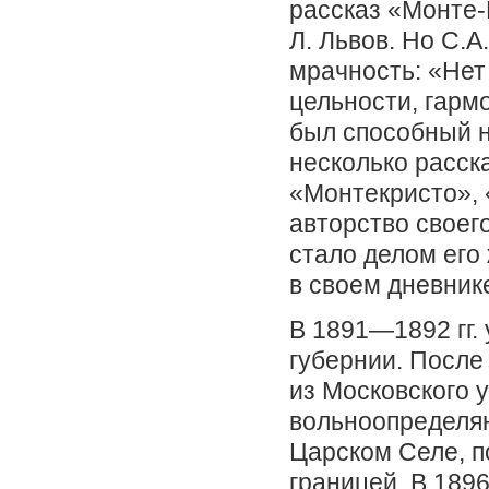
рассказ «Монте-
Л. Львов. Но С.А
мрачность: «Нет
цельности, гармо
был способный н
несколько расск
«Монтекристо»,
авторство своег
стало делом его
в своем дневнике
В 1891—1892 гг.
губернии. После
из Московского 
вольноопределяю
Царском Селе, п
границей. В 1896