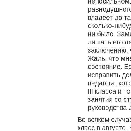
непосильном,
равнодушного
владеет до т
сколько-нибу
ни было. Зам
лишать его л
заключению, 
Жаль, что мн
состояние. Е
исправить де
педагога, кот
III класса и 
занятия со с
руководства 
Во всяком случа
класс в августе. 