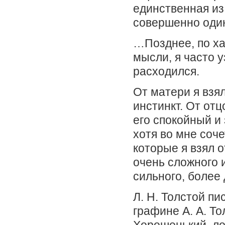
единственная из
совершенно один
…Позднее, по х
мысли, я часто у
расходился.
От матери я взя
инстинкт. От отц
его спокойный и
хотя во мне соч
которые я взял о
очень сложного и
сильного, более
Л. Н. Толстой пи
графине А. А. Тол