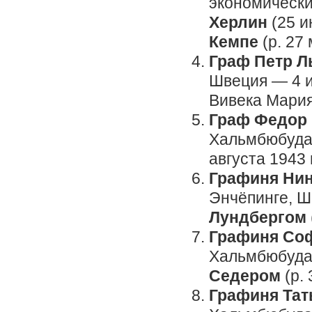
экономических
Херлин
(25 и
Кемпе
(р. 27 
Граф Петр Л
Швеция — 4 и
Вивека Мари
Граф Федор 
Хальмбюбуда,
августа 1943 
Графиня Нин
Энчёпинге, Ш
Лундбергом
Графиня Соф
Хальмбюбуда,
Седером
(р. 
Графиня Тат