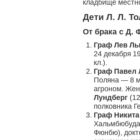
кладбище местно
Дети Л. Л. То
От брака с Д. 
Граф Лев Ль
24 декабря 1
кл.).
Граф Павел 
Поляна — 8 м
агроном. Жен
Лундберг
(12
полковника Г
Граф Никита
Хальмбюбуда,
Фюнбю), докт