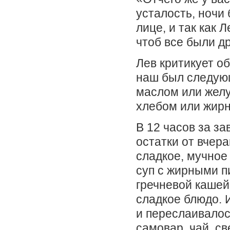
усталость, ночи
лице, и так как 
чтоб все были д
Лев критикует о
наш был следующ
маслом или желу
хлебом или жир
В 12 часов за з
остатки от вчер
сладкое, мучное 
суп с жирными п
гречневой кашей,
сладкое блюдо. 
и переслаивалос
самовар, чай, с