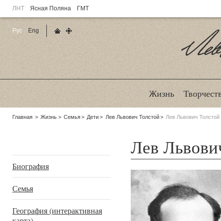
ЛНТ
Ясная Поляна
ГМТ
Рус
Eng
Главная страница
Карта сайта
Ле
Жизнь
Творчест
Родительские
Главная
Жизнь
Семья
Дети
Лев Львович Толстой
Лев Львович Толстой
страницы:
Лев Львови
Подразделы
Биография
Семья
География (интерактивная
карта)