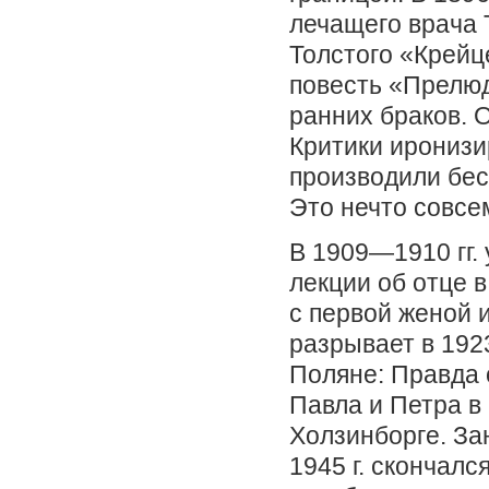
лечащего врача Т
Толстого «Крейце
повесть «Прелюд
ранних браков. 
Критики иронизи
производили бес
Это нечто совсем
В 1909—1910 гг. 
лекции об отце в
с первой женой и
разрывает в 1923
Поляне: Правда о
Павла и Петра в
Холзинборге. За
1945 г. скончалс