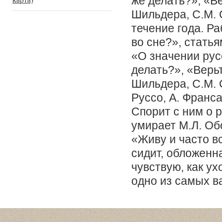
же делать?», «Ве
Шильдера, С.М. С
течение года. Ра
во сне?», стать
«О значении рус
делать?», «Верьт
Шильдера, С.М. С
Руссо, А. Франс
Спорит с ним о р
умирает М.Л. Об
«Живу и часто 
сидит, обложенн
чувствую, как ух
одно из самых в