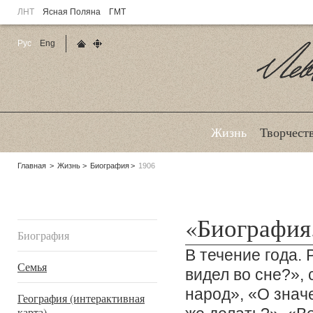
ЛНТ
Ясная Поляна
ГМТ
Рус
Eng
Главная страница
Карта сайта
Ле
Жизнь
Творчест
Родительские
Главная
Жизнь
Биография
1906
страницы:
Подразделы
«Биография
Биография
В течение года. 
Семья
видел во сне?»,
народ», «О знач
География (интерактивная
карта)