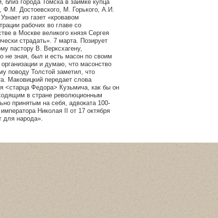
, близ города Томска в заимке купца
 Ф.М. Достоевского, М. Горького, А.И.
 Узнает из газет «кровавом
трации рабочих во главе со
тве в Москве великого князя Сергея
чески страдать». 7 марта. Позирует
ому пастору В. Верксхагену,
о не зная, был и есть масон по своим
й организации и думаю, что масонство
му поводу Толстой заметил, что
та. Маковицкий передает слова
ия <старца Федора> Кузьмича, как бы он
исходящим в стране революционным
ьно принятым на себя, адвоката 100-
императора Николая II от 17 октября
т для народа».
Статистика