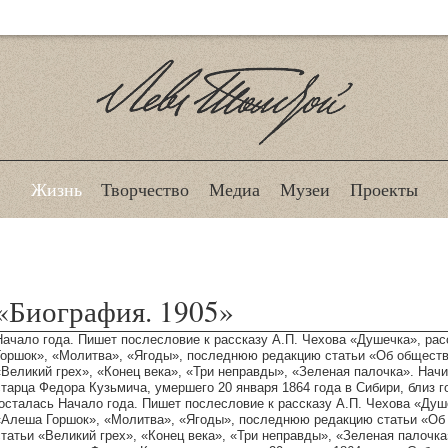
Лев Толстой
Жизнь
Творчество
Медиа
Музеи
Проекты
«Биография. 1905»
Начало года. Пишет послесловие к рассказу А.П. Чехова «Душечка», ра
Горшок», «Молитва», «Ягоды», последнюю редакцию статьи «Об обществ
«Великий грех», «Конец века», «Три неправды», «Зеленая палочка». Нач
старца Федора Кузьмича, умершего 20 января 1864 года в Сибири, близ 
(осталась Начало года. Пишет послесловие к рассказу А.П. Чехова «Душ
«Алеша Горшок», «Молитва», «Ягоды», последнюю редакцию статьи «Об
статьи «Великий грех», «Конец века», «Три неправды», «Зеленая палочк