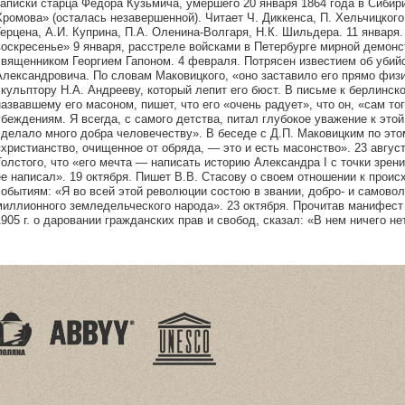
записки старца Федора Кузьмича, умершего 20 января 1864 года в Сибири
Хромова» (осталась незавершенной). Читает Ч. Диккенса, П. Хельчицкого,
Герцена, А.И. Куприна, П.А. Оленина-Волгаря, Н.К. Шильдера. 11 января.
воскресенье» 9 января, расстреле войсками в Петербурге мирной демонс
священником Георгием Гапоном. 4 февраля. Потрясен известием об убийс
Александровича. По словам Маковицкого, «оно заставило его прямо физи
скульптору Н.А. Андрееву, который лепит его бюст. В письме к берлинск
назвавшему его масоном, пишет, что его «очень радует», что он, «сам тог
убеждениям. Я всегда, с самого детства, питал глубокое уважение к это
сделало много добра человечеству». В беседе с Д.П. Маковицким по это
«христианство, очищенное от обряда, — это и есть масонство». 23 авгус
Толстого, что «его мечта — написать историю Александра I с точки зрен
ее написал». 19 октября. Пишет В.В. Стасову о своем отношении к про
событиям: «Я во всей этой революции состою в звании, добро- и самовол
миллионного земледельческого народа». 23 октября. Прочитав манифест 
1905 г. о даровании гражданских прав и свобод, сказал: «В нем ничего не