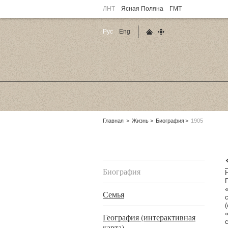
ЛНТ
Ясная Поляна
ГМТ
Рус
Eng
Главная страница
Карта сайта
Родительские
Главная
Жизнь
Биография
1905
страницы:
Подразделы
Биография
Семья
География (интерактивная
карта)