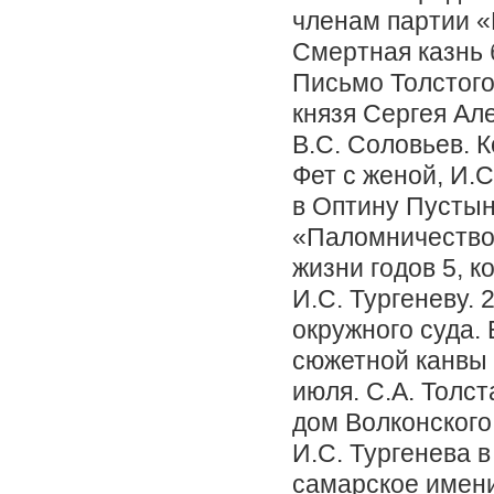
членам партии «
Смертная казнь 
Письмо Толстого
князя Сергея Ал
В.С. Соловьев. 
Фет с женой, И.
в Оптину Пустын
«Паломничество 
жизни годов 5, к
И.С. Тургеневу.
окружного суда.
сюжетной канвы
июля. С.А. Толст
дом Волконского
И.С. Тургенева в
самарское имени