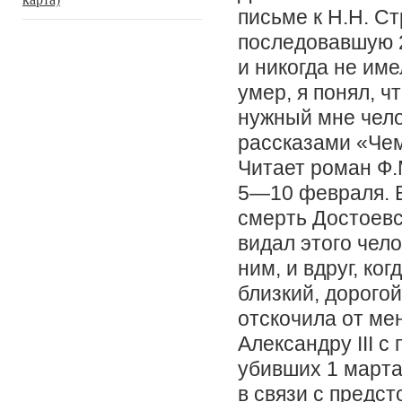
письме к Н.Н. С
последовавшую 2
и никогда не име
умер, я понял, ч
нужный мне чел
рассказами «Чем
Читает роман Ф.
5—10 февраля. В
смерть Достоевс
видал этого чел
ним, и вдруг, ко
близкий, дорого
отскочила от ме
Александру III 
убивших 1 марта
в связи с предс