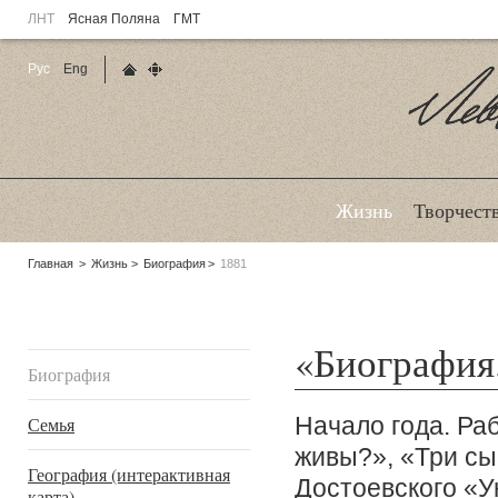
ЛНТ
Ясная Поляна
ГМТ
Рус
Eng
Главная страница
Карта сайта
Ле
Жизнь
Творчест
Родительские
Главная
Жизнь
Биография
1881
страницы:
Подразделы
«Биография
Биография
Начало года. Ра
Семья
живы?», «Три сы
География (интерактивная
Достоевского «
карта)