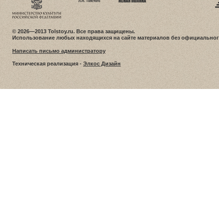
© 2026—2013 Tolstoy.ru. Все права защищены.
Использование любых находящихся на сайте материалов без официальног
Написать письмо администратору
Техническая реализация -
Элкос Дизайн