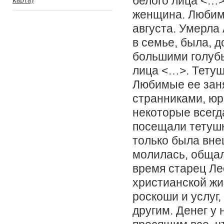
белого лица <…>
женщина. Любимы
августа. Умерла 
в семье, была, 
большими голуб
лица <…>. Тетуш
Любимые ее заня
странниками, юр
некоторые всегд
посещали тетушк
только была вне
молилась, общал
время старец Ле
христианской жи
роскоши и услуг,
другим. Денег у 