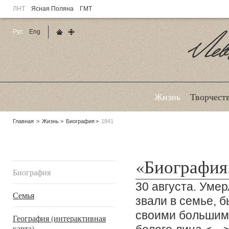
ЛНТ
Ясная Поляна
ГМТ
Рус
Eng
Главная страница
Карта сайта
Ле
Жизнь
Творчест
Родительские
Главная
Жизнь
Биография
1841
страницы:
Подразделы
«Биография
Биография
30 августа. Умер
Семья
звали в семье, 
своими большим
География (интерактивная
карта)