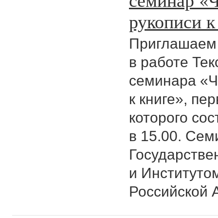
рукописи к
Приглашаем 
в работе Тек
семинара «Ч
к книге», пе
которого сос
в 15.00. Се
Государстве
и Институто
Российской 