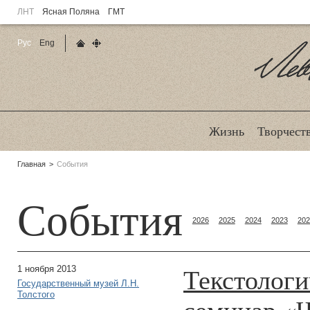
ЛНТ
Ясная Поляна
ГМТ
Рус
Eng
Главная страница
Карта сайта
Ле
Жизнь
Творчест
Родительские
Главная
События
страницы:
События
2026
2025
2024
2023
202
Текстологи
1 ноября 2013
Государственный музей Л.Н.
Толстого
семинар «Ч