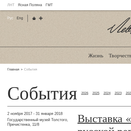
ЛНТ
Ясная Поляна
ГМТ
Рус
Eng
Главная страница
Карта сайта
Ле
Жизнь
Творчест
Родительские
Главная
События
страницы:
События
2026
2025
2024
2023
202
Выставка «
2 ноября 2017 - 31 января 2018
Государственный музей Толстого,
Пречистенка, 11/8
русской р