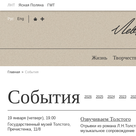
ЛНТ
Ясная Поляна
ГМТ
Рус
Eng
Главная страница
Карта сайта
Ле
Жизнь
Творчест
Родительские
Главная
События
страницы:
События
2026
2025
2024
2023
202
Озвучиваем Толстого
19 января (четверг), 19.00
Государственный музей Толстого,
Отрывки из романа Л.Н.Толсто
Пречистенка, 11/8
музыкальное сопровождение 