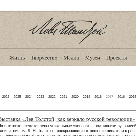
Лев Толстой
Жизнь
Творчество
Медиа
Музеи
Проекты
2026
2025
2024
2023
2022
2021
2020
2019
2018
2017
2016
201
Выставка «Лев Толстой, как зеркало русской революции»
На выставке представлены уникальные экспонаты: подлинники рукописей
записи, письма Л. Н. Толстого, раскрывающие отношение писателя к рев
революционерам, фотографии, материалы членов семьи писателя, прош