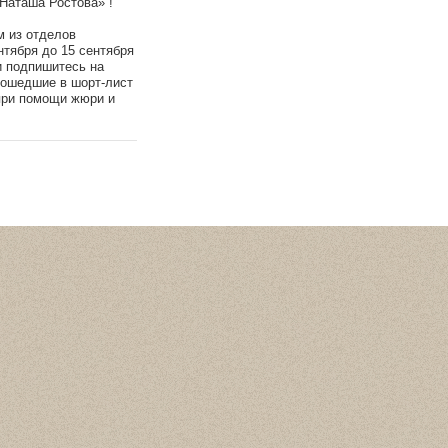
Наташа Ростова» !
м из отделов
нтября до 15 сентября
и подпишитесь на
вошедшие в шорт-лист
 при помощи жюри и
Статистика