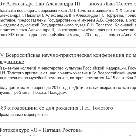
От Александра I до Александра III — эпоха Льва Толстог
Выставка посвящена современникам Л.Н. Толстого, жившим в XIX веке в
Александра I, Николая I, Александра II и Александра III. Портреты, пре
выставке, предоставлены Государственным музеем А.В. Суворова, а рук
— отделом рукописей Государственного музея Л.Н. Толстого. Ключевой в
является эпоха Александра II, на которую пришёлся расцвет творчества Л
годы XIX века создан роман «Война и мир», в 70-е годы — роман «Анна К
IV Всероссийская научно-практическая конференция по 
педагогике
Уважаемые коллеги! Министерство культуры Российской Федерации, Гос
Л.Н. Толстого приглашают вас принять участие в IV Всероссийской науч
конференции по музейной педагогике, которая состоится 14-15 сентября 2
Ведущая тема конференции 2017 года: «Дети разных возрастных категор
музея. Проблемы. Поиски. Находки».
189-я годовщина со дня рождения Л.Н. Толстого
Праздничные мероприятия
Фотоконкурс «Я – Наташа Ростова»