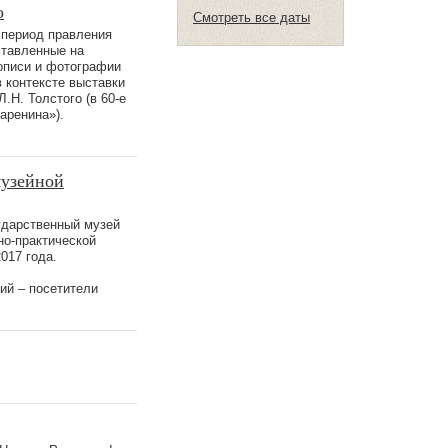
о
Смотреть все даты
 период правления
дставленные на
описи и фотографии
 контексте выставки
.Н. Толстого (в 60-е
аренина»).
музейной
ударственный музей
но-практической
017 года.
ий – посетители