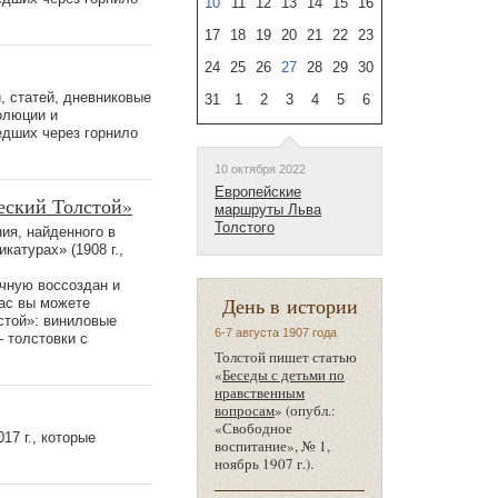
10
11
12
13
14
15
16
17
18
19
20
21
22
23
24
25
26
27
28
29
30
, статей, дневниковые
31
1
2
3
4
5
6
олюции и
едших через горнило
10 октября 2022
Европейские
еский Толстой»
маршруты Льва
Толстого
ия, найденного в
катурах» (1908 г.,
учную воссоздан и
День в истории
час вы можете
стой»: виниловые
6-7 августа 1907 года
– толстовки с
Толстой пишет статью
«
Беседы с детьми по
нравственным
вопросам
» (опубл.:
«Свободное
7 г., которые
воспитание», № 1,
ноябрь 1907 г.).