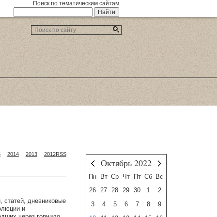
Поиск по тематическим сайтам
5
2014
2013
2012
RSS
Октябрь 2022
Сентябрь
Ноябрь
Пн
Вт
Ср
Чт
Пт
Сб
Вс
26
27
28
29
30
1
2
, статей, дневниковые
3
4
5
6
7
8
9
олюции и
едших через горнило