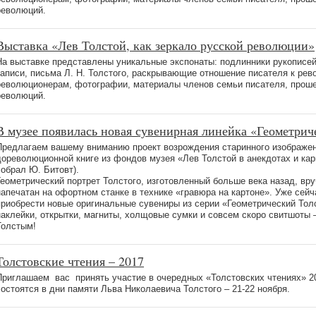
революций.
Выставка «Лев Толстой, как зеркало русской революции»
На выставке представлены уникальные экспонаты: подлинники рукописей
записи, письма Л. Н. Толстого, раскрывающие отношение писателя к рев
революционерам, фотографии, материалы членов семьи писателя, прош
революций.
В музее появилась новая сувенирная линейка «Геометрич
Предлагаем вашему вниманию проект возрождения старинного изображен
дореволюционной книге из фондов музея «Лев Толстой в анекдотах и кари
собрал Ю. Битовт).
Геометрический портрет Толстого, изготовленный больше века назад, вр
напечатан на офортном станке в технике «гравюра на картоне». Уже сей
приобрести новые оригинальные сувениры из серии «Геометрический Тол
наклейки, открытки, магниты, холщовые сумки и совсем скоро свитшоты 
Толстым!
Толстовские чтения – 2017
Приглашаем вас принять участие в очередных «Толстовских чтениях» 201
состоятся в дни памяти Льва Николаевича Толстого – 21-22 ноября.