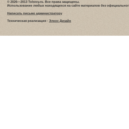
© 2026—2013 Tolstoy.ru. Все права защищены.
Использование любых находящихся на сайте материалов без официальног
Написать письмо администратору
Техническая реализация -
Элкос Дизайн