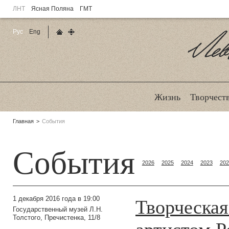
ЛНТ
Ясная Поляна
ГМТ
Рус
Eng
Главная страница
Карта сайта
Ле
Жизнь
Творчест
Родительские
Главная
События
страницы:
События
2026
2025
2024
2023
202
Творческая
1 декабря 2016 года в 19:00
Государственный музей Л.Н.
Толстого, Пречистенка, 11/8
артистом Р