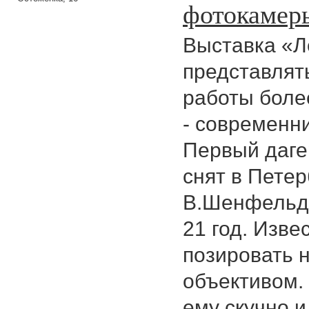
фотокамер
Выставка «Л
представлят
работы боле
- современн
Первый даге
снят в Петер
В.Шенфельдт
21 год. Изве
позировать 
объективом.
ему скучно и