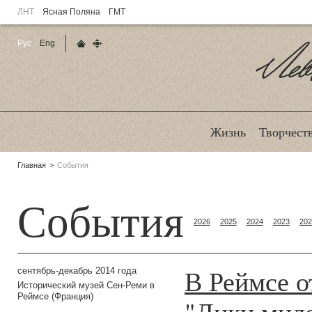
ЛНТ
Ясная Поляна
ГМТ
Рус
Eng
Главная страница
Карта сайта
Ле
Жизнь
Творчест
Родительские
Главная
События
страницы:
События
2026
2025
2024
2023
202
В Реймсе о
сентябрь-декабрь 2014 года
Исторический музей Сен-Реми в
Реймсе (Франция)
"Лики мило