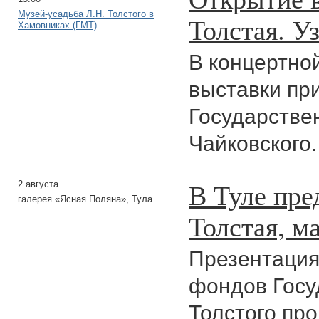
Музей-усадьба Л.Н. Толстого в
Толстая. У
Хамовниках (ГМТ)
В концертно
выставки пр
Государстве
Чайковского.
В Туле пре
2 августа
галерея «Ясная Поляна», Тула
Толстая, м
Презентация
фондов Госу
Толстого пр