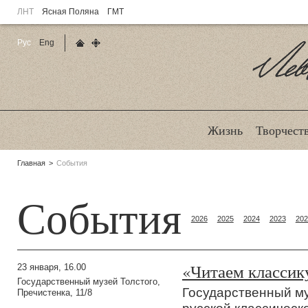
ЛНТ
Ясная Поляна
ГМТ
Рус
Eng
Главная страница
Карта сайта
Ле
Жизнь
Творчест
Родительские
Главная
События
страницы:
События
2026
2025
2024
2023
202
«Читаем классику
23 января, 16.00
Государственный музей Толстого,
Государственный му
Пречистенка, 11/8