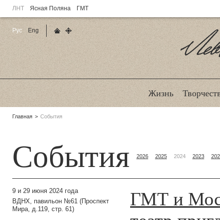
ЛНТ
Ясная Поляна
ГМТ
Рус
Eng
Главная страница
Карта сайта
Ле
Жизнь
Творчест
Родительские
Главная
События
страницы:
События
2026
2025
2024
2023
202
ГМТ и Мос
9 и 29 июня 2024 года
ВДНХ, павильон №61 (Проспект
Мира, д.119, стр. 61)
театр приг