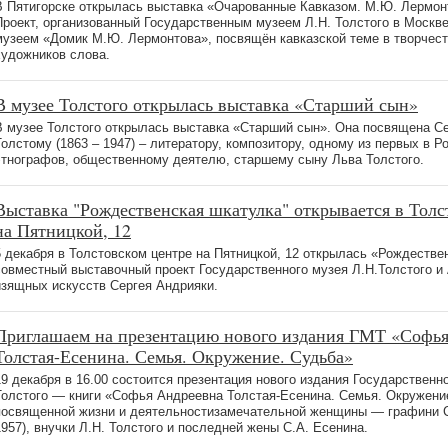
В Пятигорске открылась выставка «Очарованные Кавказом. М.Ю. Лермонт
Проект, организованный Государственным музеем Л.Н. Толстого в Москв
музеем «Домик М.Ю. Лермонтова», посвящён кавказской теме в творчест
художников слова.
В музее Толстого открылась выставка «Старший сын»
В музее Толстого открылась выставка «Старший сын». Она посвящена С
Толстому (1863 – 1947) – литератору, композитору, одному из первых в 
этнографов, общественному деятелю, старшему сыну Льва Толстого.
Выставка "Рождественская шкатулка" открывается в Толс
на Пятницкой, 12
5 декабря в Толстовском центре на Пятницкой, 12 открылась «Рождеств
совместный выставочный проект Государственного музея Л.Н.Толстого и
изящных искусств Сергея Андрияки.
Приглашаем на презентацию нового издания ГМТ «Софь
Толстая-Есенина. Семья. Окружение. Судьба»
19 декабря в 16.00 состоится презентация нового издания Государственно
Толстого — книги «Софья Андреевна Толстая-Есенина. Семья. Окружени
посвященной жизни и деятельностизамечательной женщины — графини С.
1957), внучки Л.Н. Толстого и последней жены С.А. Есенина.