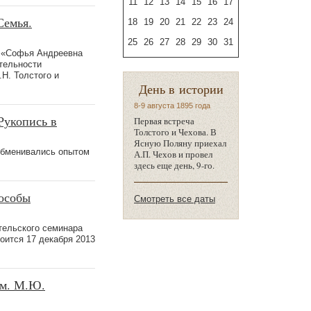
11
12
13
14
15
16
17
Семья.
18
19
20
21
22
23
24
25
26
27
28
29
30
31
и «Софья Андреевна
тельности
Н. Толстого и
День в истории
8-9 августа 1895 года
Рукопись в
Первая встреча
Толстого и Чехова. В
Ясную Поляну приехал
 обменивались опытом
А.П. Чехов и провел
здесь еще день, 9-го.
пособы
Смотреть все даты
тельского семинара
оится 17 декабря 2013
ом. М.Ю.