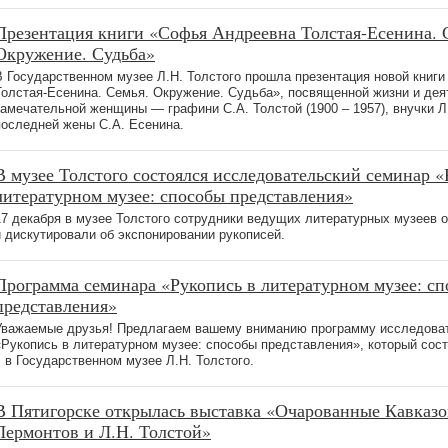
Презентация книги «Софья Андреевна Толстая-Есенина. 
Окружение. Судьба»
В Государственном музее Л.Н. Толстого прошла презентация новой книг
Толстая-Есенина. Семья. Окружение. Судьба», посвященной жизни и дея
замечательной женщины — графини С.А. Толстой (1900 – 1957), внучки Л.
последней жены С.А. Есенина.
В музее Толстого состоялся исследовательский семинар «
литературном музее: способы представления»
17 декабря в музее Толстого сотрудники ведущих литературных музеев
и дискутировали об экспонировании рукописей.
Программа семинара «Рукопись в литературном музее: с
представления»
Уважаемые друзья! Предлагаем вашему вниманию программу исследова
«Рукопись в литературном музее: способы представления», который сост
г. в Государственном музее Л.Н. Толстого.
В Пятигорске открылась выставка «Очарованные Кавказ
Лермонтов и Л.Н. Толстой»