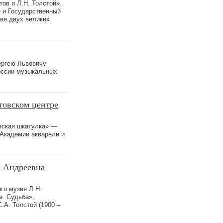
ов и Л.Н. Толстой».
е и Государственный
ве двух великих
ергею Львовичу
России музыкальных
товском центре
енская шкатулка» —
 Академии акварели и
я Андреевна
го музея Л.Н.
е. Судьба»,
А. Толстой (1900 –