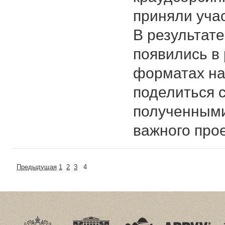
приняли уча
В результате
появились в
форматах на 
поделиться 
полученными
важного про
Предыдущая
1
2
3
4