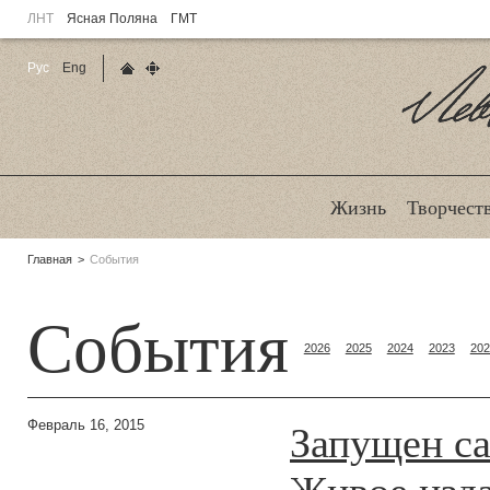
ЛНТ
Ясная Поляна
ГМТ
Рус
Eng
Главная страница
Карта сайта
Ле
Жизнь
Творчест
Родительские
Главная
События
страницы:
События
2026
2025
2024
2023
202
Запущен са
Февраль 16, 2015
Живое изд