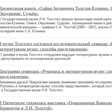
Презентация книги «Софья Андреевна Толстая-Есенина. 
Окружение. Судьба»
В Государственном музее Л.Н. Толстого прошла презентация новой книг
Толстая-Есенина. Семья. Окружение. Судьба», посвященной жизни и дея
замечательной женщины — графини С.А. Толстой (1900 – 1957), внучки Л.
последней жены С.А. Есенина.
В музее Толстого состоялся исследовательский семинар «
литературном музее: способы представления»
17 декабря в музее Толстого сотрудники ведущих литературных музеев
и дискутировали об экспонировании рукописей.
Программа семинара «Рукопись в литературном музее: с
представления»
Уважаемые друзья! Предлагаем вашему вниманию программу исследова
«Рукопись в литературном музее: способы представления», который сост
г. в Государственном музее Л.Н. Толстого.
В Пятигорске открылась выставка «Очарованные Кавказ
Лермонтов и Л.Н. Толстой»