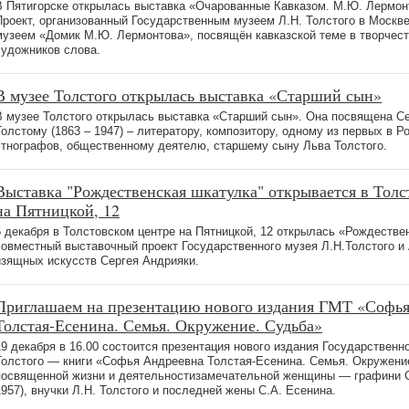
В Пятигорске открылась выставка «Очарованные Кавказом. М.Ю. Лермонт
Проект, организованный Государственным музеем Л.Н. Толстого в Москв
музеем «Домик М.Ю. Лермонтова», посвящён кавказской теме в творчест
художников слова.
В музее Толстого открылась выставка «Старший сын»
В музее Толстого открылась выставка «Старший сын». Она посвящена С
Толстому (1863 – 1947) – литератору, композитору, одному из первых в 
этнографов, общественному деятелю, старшему сыну Льва Толстого.
Выставка "Рождественская шкатулка" открывается в Толс
на Пятницкой, 12
5 декабря в Толстовском центре на Пятницкой, 12 открылась «Рождеств
совместный выставочный проект Государственного музея Л.Н.Толстого и
изящных искусств Сергея Андрияки.
Приглашаем на презентацию нового издания ГМТ «Софь
Толстая-Есенина. Семья. Окружение. Судьба»
19 декабря в 16.00 состоится презентация нового издания Государственно
Толстого — книги «Софья Андреевна Толстая-Есенина. Семья. Окружени
посвященной жизни и деятельностизамечательной женщины — графини С.
1957), внучки Л.Н. Толстого и последней жены С.А. Есенина.