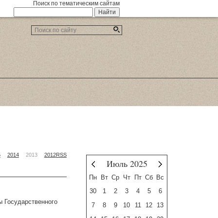
Поиск по тематическим сайтам
5
2014
2013
2012
RSS
Июль 2025
Июнь
Август
Пн
Вт
Ср
Чт
Пт
Сб
Вс
30
1
2
3
4
5
6
ы Государственного
7
8
9
10
11
12
13