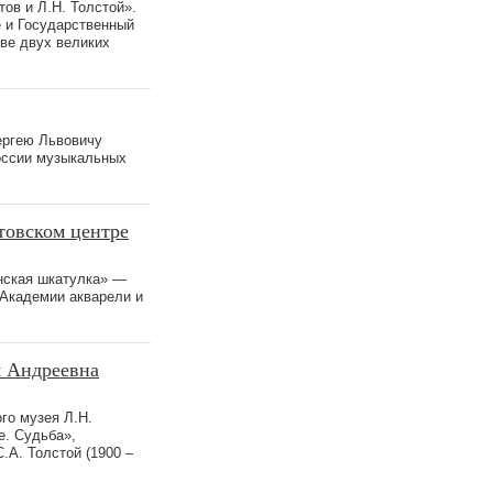
ов и Л.Н. Толстой».
е и Государственный
ве двух великих
ергею Львовичу
России музыкальных
товском центре
енская шкатулка» —
 Академии акварели и
я Андреевна
го музея Л.Н.
е. Судьба»,
А. Толстой (1900 –