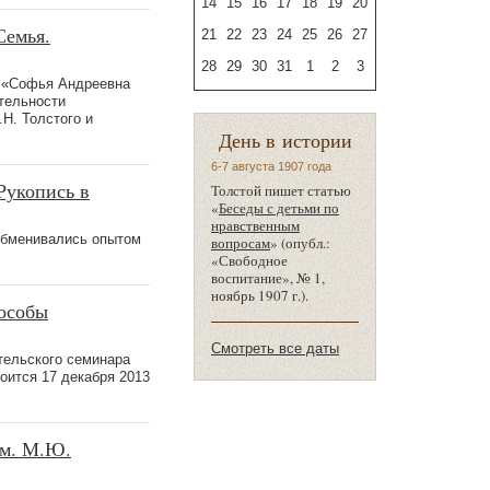
14
15
16
17
18
19
20
Семья.
21
22
23
24
25
26
27
28
29
30
31
1
2
3
и «Софья Андреевна
тельности
Н. Толстого и
День в истории
6-7 августа 1907 года
Рукопись в
Толстой пишет статью
«
Беседы с детьми по
нравственным
 обменивались опытом
вопросам
» (опубл.:
«Свободное
воспитание», № 1,
ноябрь 1907 г.).
пособы
Смотреть все даты
тельского семинара
оится 17 декабря 2013
ом. М.Ю.