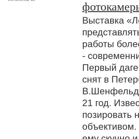
фотокамер
Выставка «Л
представлят
работы боле
- современн
Первый даге
снят в Петер
В.Шенфельдт
21 год. Изве
позировать 
объективом.
ему скучно и