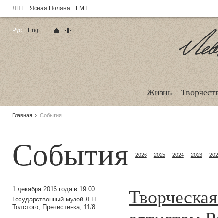
ЛНТ
Ясная Поляна
ГМТ
Рус
Eng
Главная страница
Карта сайта
Ле
Жизнь
Творчест
Родительские
Главная
События
страницы:
События
2026
2025
2024
2023
202
Творческая
1 декабря 2016 года в 19:00
Государственный музей Л.Н.
Толстого, Пречистенка, 11/8
артистом Р