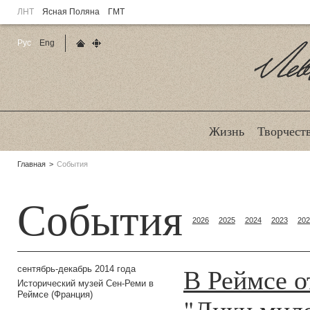
ЛНТ
Ясная Поляна
ГМТ
Рус
Eng
Главная страница
Карта сайта
Ле
Жизнь
Творчест
Родительские
Главная
События
страницы:
События
2026
2025
2024
2023
202
В Реймсе о
сентябрь-декабрь 2014 года
Исторический музей Сен-Реми в
Реймсе (Франция)
"Лики мило