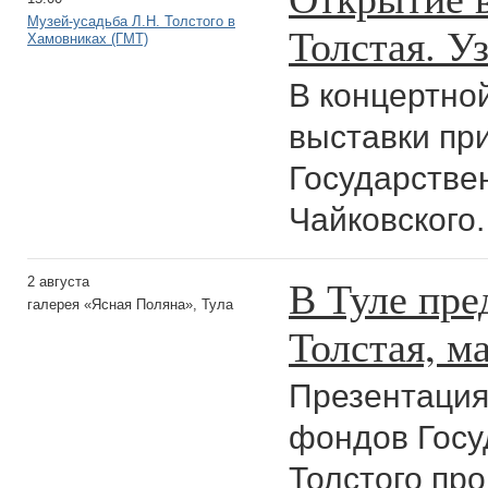
Музей-усадьба Л.Н. Толстого в
Толстая. У
Хамовниках (ГМТ)
В концертно
выставки пр
Государстве
Чайковского.
В Туле пре
2 августа
галерея «Ясная Поляна», Тула
Толстая, м
Презентация
фондов Госу
Толстого пр