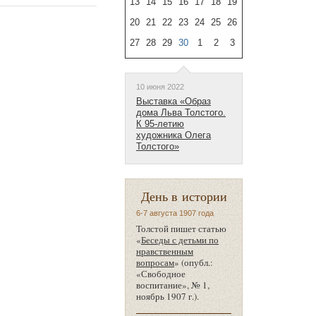
13
14
15
16
17
18
19
20
21
22
23
24
25
26
27
28
29
30
1
2
3
10 июня 2022
Выставка «Образ
дома Льва Толстого.
К 95-летию
художника Олега
Толстого»
День в истории
6-7 августа 1907 года
Толстой пишет статью
«
Беседы с детьми по
нравственным
вопросам
» (опубл.:
«Свободное
воспитание», № 1,
ноябрь 1907 г.).