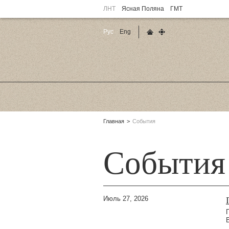
ЛНТ
Ясная Поляна
ГМТ
Рус
Eng
Главная страница
Карта сайта
Родительские
Главная
События
страницы:
События
Июль 27, 2026