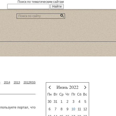
Поиск по тематическим сайтам
5
2014
2013
2012
RSS
Июнь 2022
Май
Июль
Пн
Вт
Ср
Чт
Пт
Сб
Вс
30
31
1
2
3
4
5
пользуете портал, что
6
7
8
9
10
11
12