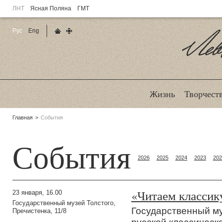
ЛНТ
Ясная Поляна
ГМТ
Рус
Eng
Главная страница
Карта сайта
Ле
Жизнь
Творчест
Родительские
Главная
События
страницы:
События
2026
2025
2024
2023
202
«Читаем классику
23 января, 16.00
Государственный музей Толстого,
Государственный му
Пречистенка, 11/8