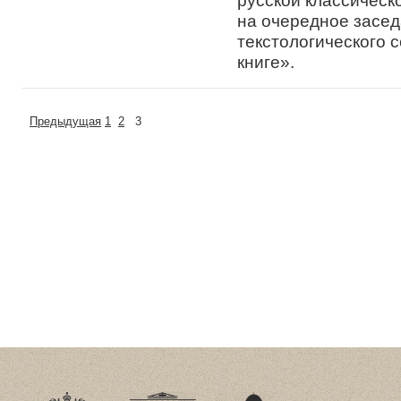
русской классичес
на очередное засед
текстологического 
книге».
Предыдущая
1
2
3