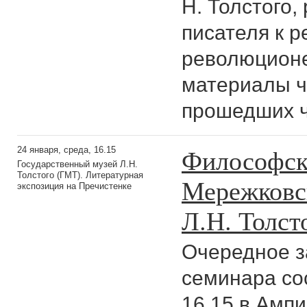
Н. Толстого
писателя к 
революционе
материалы ч
прошедших ч
Философск
24 января, среда, 16.15
Государственный музей Л.Н.
Толстого (ГМТ). Литературная
Мережковс
экспозиция на Пречистенке
Л.Н. Толст
Очередное з
семинара сос
16.15 в Ампи