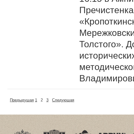
Пречистенка, 
«Кропоткинск
Мережковски
Толстого». Д
исторических
методическо
Владимирови
Предыдущая
1
2
3
Следующая