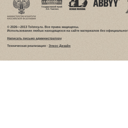
© 2026—2013 Tolstoy.ru. Все права защищены.
Использование любых находящихся на сайте материалов без официальног
Написать письмо администратору
Техническая реализация -
Элкос Дизайн