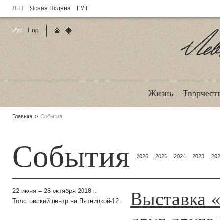
ЛНТ
Ясная Поляна
ГМТ
Рус
Eng
Главная страница
Карта сайта
Ле
Жизнь
Творчест
Родительские
Главная
События
страницы:
События
2026
2025
2024
2023
202
Выставка 
22 июня – 28 октября 2018 г.
Толстовский центр на Пятницкой-12
друг друга 