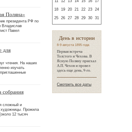
11
12
13
14
15
16
17
18
19
20
21
22
23
24
ая Поляна»
25
26
27
28
29
30
31
ник президента РФ по
и Владислав
лист Павел
День в истории
8-9 августа 1895 года
е для
Первая встреча
Толстого и Чехова. В
Ясную Поляну приехал
уг чтения. На наших
А.П. Чехов и провел
ленно изучать
здесь еще день, 9-го.
е приглашенные
Смотреть все даты
з собрания
я сложный и
й художницы. Прожила
(около 12 тысяч