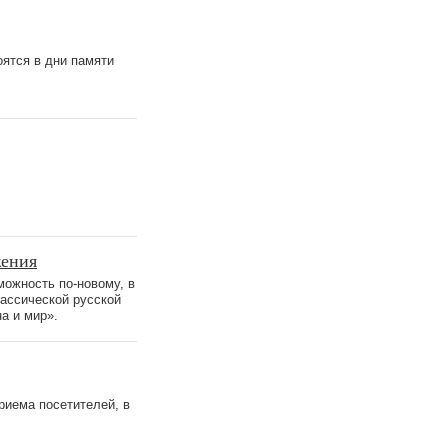
оятся в дни памяти
жения
ожность по-новому, в
ассической русской
а и мир».
приема посетителей, в