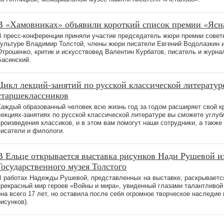
В «Хамовниках» объявили короткий список премии «Ясн
В пресс-конференции приняли участие председатель жюри премии совет
культуре Владимир Толстой, члены жюри писатели Евгений Водолазкин 
Отрошенко, критик и искусствовед Валентин Курбатов, писатель и журна
Басинский.
Цикл лекций-занятий по русской классической литератур
старшеклассников
Каждый образованный человек всю жизнь год за годом расширяет свой кр
лекциях-занятиях по русской классической литературе вы сможете углуб
произведения классиков, и в этом вам помогут наши сотрудники, а такж
писатели и филологи.
В Ельце открывается выставка рисунков Нади Рушевой и
Государственного музея Толстого
В работах Надежды Рушевой, представленных на выставке, раскрываетс
прекрасный мир героев «Войны и мира», увиденный глазами талантливо
она всего 17 лет, но оставила после себя огромное творческое наследие 
рисунков).