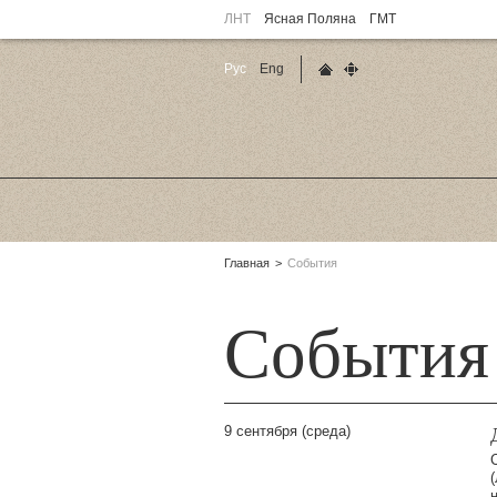
ЛНТ
Ясная Поляна
ГМТ
Рус
Eng
Главная страница
Карта сайта
Родительские
Главная
События
страницы:
События
9 сентября (среда)