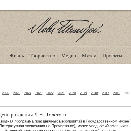
Лев Толстой
Жизнь
Творчество
Медиа
Музеи
Проекты
2026
2025
2024
2023
2022
2021
2020
2019
2018
2017
2016
201
День рождения Л.Н. Толстого
Сводная программа праздничных мероприятий в Государственном музее 
(Литературная экспозиция на Пречистенке), музее-усадьбе «Хамовники»,
на Пятницкой, мемориальном музее памяти писателя «Астапово».