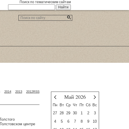
Поиск по тематическим сайтам
5
2014
2013
2012
RSS
Май 2026
Апрель
Июнь
Пн
Вт
Ср
Чт
Пт
Сб
Вс
27
28
29
30
1
2
3
Толстого
4
5
6
7
8
9
10
 Толстовском центре