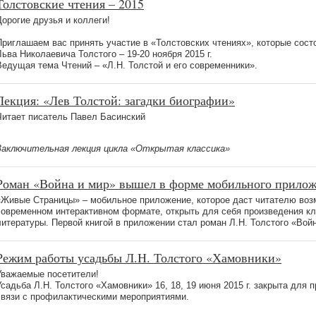
Толстовские чтения – 2015
Дорогие друзья и коллеги!
Приглашаем вас принять участие в «Толстовских чтениях», которые сост
Льва Николаевича Толстого – 19-20 ноября 2015 г.
Ведущая тема Чтений – «Л.Н. Толстой и его современники».
Лекция: «Лев Толстой: загадки биографии»
Читает писатель Павел Басинский
Заключительная лекция цикла «Открытая классика»
Роман «Война и мир» вышел в форме мобильного прило
«Живые Страницы» – мобильное приложение, которое даст читателю возм
современном интерактивном формате, открыть для себя произведения кл
литературы. Первой книгой в приложении стал роман Л.Н. Толстого «Войн
Режим работы усадьбы Л.Н. Толстого «Хамовники»
Уважаемые посетители!
Усадьба Л.Н. Толстого «Хамовники» 16, 18, 19 июня 2015 г. закрыта для 
связи с профилактическими мероприятиями.