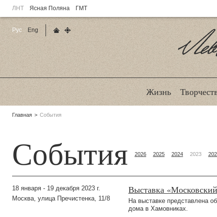
ЛНТ
Ясная Поляна
ГМТ
Рус
Eng
Главная страница
Карта сайта
Ле
Жизнь
Творчест
Родительские
Главная
События
страницы:
События
2026
2025
2024
2023
202
Выставка «Московский
18 января - 19 декабря 2023 г.
Москва, улица Пречистенка, 11/8
На выставке представлена об
дома в Хамовниках.