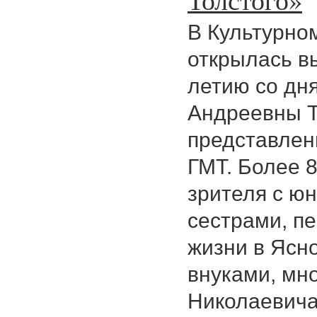
В Культурном
открылась в
летию со дн
Андреевны Т
представлен
ГМТ. Более 
зрителя с ю
сестрами, п
жизни в Ясно
внуками, мн
Николаевич