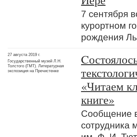
7 сентября 
курортном г
рождения Ль
Cостоялось
27 августа 2019 г.
Государственный музей Л.Н.
Толстого (ГМТ). Литературная
текстологи
экспозиция на Пречистенке
«Читаем кл
книге»
Сообщение в
сотрудника 
им. Ф. И. Т