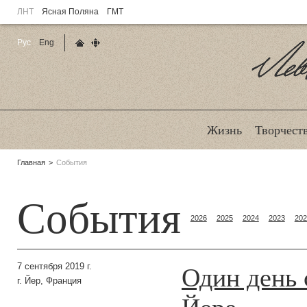
ЛНТ
Ясная Поляна
ГМТ
Рус
Eng
Главная страница
Карта сайта
Ле
Жизнь
Творчест
Родительские
Главная
События
страницы:
События
2026
2025
2024
2023
202
Один день 
7 сентября 2019 г.
г. Йер, Франция
Йере