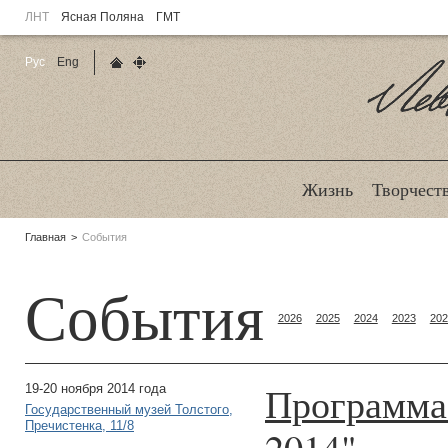
ЛНТ
Ясная Поляна
ГМТ
Рус
Eng
Главная страница
Карта сайта
Ле
Жизнь
Творчест
Родительские
Главная
События
страницы:
События
2026
2025
2024
2023
202
Программа 
19-20 ноября 2014 года
Государственный музей Толстого,
Пречистенка, 11/8
2014"