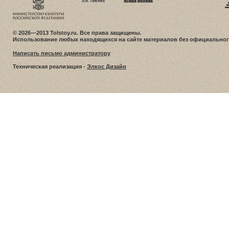
© 2026—2013 Tolstoy.ru. Все права защищены.
Использование любых находящихся на сайте материалов без официальног
Написать письмо администратору
Техническая реализация -
Элкос Дизайн