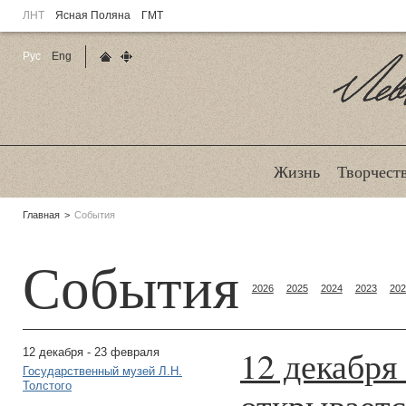
ЛНТ
Ясная Поляна
ГМТ
Рус
Eng
Главная страница
Карта сайта
Ле
Жизнь
Творчест
Родительские
Главная
События
страницы:
События
2026
2025
2024
2023
202
12 декабря
12 декабря - 23 февраля
Государственный музей Л.Н.
Толстого
открывает