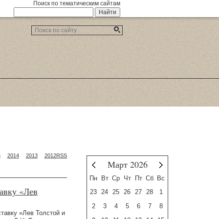
Поиск по тематическим сайтам
5
2014
2013
2012
RSS
Март 2026
Февраль
Апрель
Пн
Вт
Ср
Чт
Пт
Сб
Вс
авку «Лев
23
24
25
26
27
28
1
2
3
4
5
6
7
8
ставку «Лев Толстой и