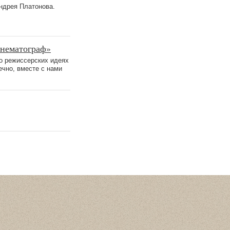
ндрея Платонова.
инематограф»
 о режиссерских идеях
ечно, вместе с нами
Статистика