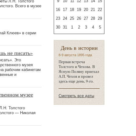
9
10
11
12
13
14
15
еты Л.Н. Толстого
лстого. Всего в музее
16
17
18
19
20
21
22
23
24
25
26
27
28
29
30
31
1
2
3
4
5
лай Клюев» в серии
День в истории
шь не писать»
8-9 августа 1895 года
исать». Это
Первая встреча
арственного музея
Толстого и Чехова. В
ена рабочим кабинетам
Ясную Поляну приехал
твенные и
А.П. Чехов и провел
здесь еще день, 9-го.
твенном музее
Смотреть все даты
Л.Н. Толстого
Толстого — Николая