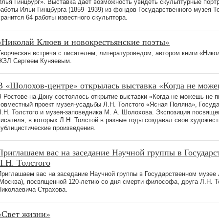
Илья Гинцбург». Выставка дает возможность увидеть скульптурные портр
работы Ильи Гинцбурга (1859–1939) из фондов Государственного музея То
хранится 64 работы известного скульптора.
«Николай Клюев и новокрестьянские поэты»
Творческая встреча с писателем, литературоведом, автором книги «Нико
ЖЗЛ Сергеем Куняевым.
В «Шолохов-центре» открылась выставка «Когда не може
В Ростове-на-Дону состоялось открытие выставки «Когда не можешь не п
совместный проект музея-усадьбы Л.Н. Толстого «Ясная Поляна», Госуд
Л.Н. Толстого и музея-заповедника М. А. Шолохова. Экспозиция посвящ
писателя, в которых Л.Н. Толстой в разные годы создавал свои художес
публицистические произведения.
Приглашаем вас на заседание Научной группы в Государс
Л.Н. Толстого
Приглашаем вас на заседание Научной группы в Государственном музее 
(Москва), посвященной 120-летию со дня смерти философа, друга Л.Н. 
Николаевича Страхова.
«Свет жизни»