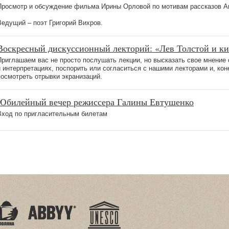
Просмотр и обсуждение фильма Ирины Орловой по мотивам рассказов А
Ведущий – поэт Григорий Вихров.
Воскресный дискуссионный лекторий: «Лев Толстой и к
Приглашаем вас не просто послушать лекции, но высказать свое мнение
и интерпретациях, поспорить или согласиться с нашими лекторами и, кон
посмотреть отрывки экранизаций.
Юбилейный вечер режиссера Галины Евтушенко
Вход по пригласительным билетам