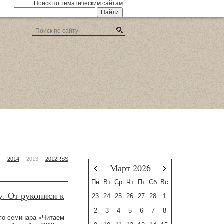
Поиск по тематическим сайтам
5
2014
2013
2012
RSS
Март 2026
Февраль
Апрель
Пн
Вт
Ср
Чт
Пт
Сб
Вс
у. От рукописи к
23
24
25
26
27
28
1
2
3
4
5
6
7
8
ого семинара «Читаем