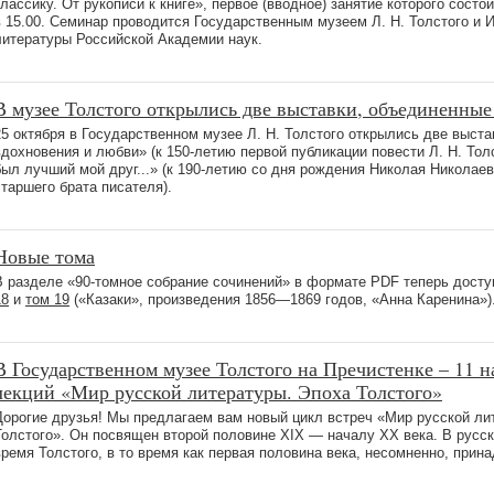
классику. От рукописи к книге», первое (вводное) занятие которого состои
в 15.00. Семинар проводится Государственным музеем Л. Н. Толстого и 
литературы Российской Академии наук.
В музее Толстого открылись две выставки, объединенные
25 октября в Государственном музее Л. Н. Толстого открылись две выст
вдохновения и любви» (к 150-летию первой публикации повести Л. Н. Толс
был лучший мой друг...» (к 190-летию со дня рождения Николая Николаев
старшего брата писателя).
Новые тома
В разделе «90-томное собрание сочинений» в формате PDF теперь дост
18
и
том 19
(«Казаки», произведения 1856—1869 годов, «Анна Каренина»)
В Государственном музее Толстого на Пречистенке – 11 н
лекций «Мир русской литературы. Эпоха Толстого»
Дорогие друзья! Мы предлагаем вам новый цикл встреч «Мир русской ли
Толстого». Он посвящен второй половине XIX — началу XX века. В русск
время Толстого, в то время как первая половина века, несомненно, прин