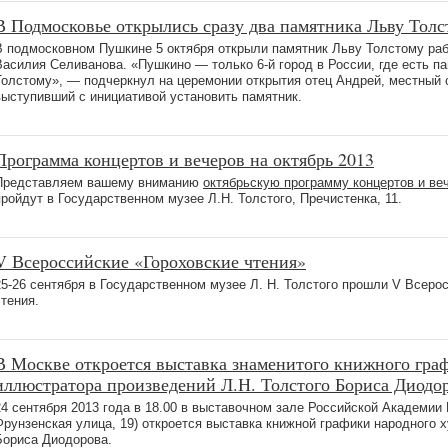
В Подмосковье открылись сразу два памятника Льву Толс
В подмосковном Пушкине 5 октября открыли памятник Льву Толстому ра
Василия Селиванова. «Пушкино — только 6-й город в России, где есть п
Толстому», — подчеркнул на церемонии открытия отец Андрей, местный 
выступивший с инициативой установить памятник.
Программа концертов и вечеров на октябрь 2013
Представляем вашему вниманию
октябрьскую программу концертов и ве
пройдут в Государственном музее Л.Н. Толстого, Пречистенка, 11.
V Всероссийские «Гороховские чтения»
25-26 сентября в Государственном музее Л. Н. Толстого прошли V Всеро
чтения.
В Москве откроется выставка знаменитого книжного гра
иллюстратора произведений Л.Н. Толстого Бориса Диодо
24 сентября 2013 года в 18.00 в выставочном зале Российской Академии 
Фрунзенская улица, 19) откроется выставка книжной графики народного 
Бориса Диодорова.