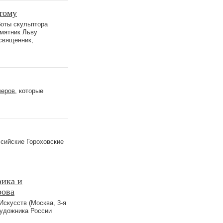
тому
боты скульптора
амятник Льву
священник,
черов
, которые
ссийские Гороховские
фика и
рова
Искусств (Москва, 3-я
художника России