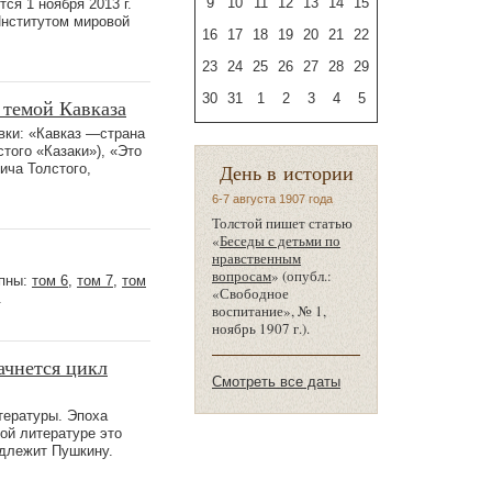
9
10
11
12
13
14
15
тся 1 ноября 2013 г.
Институтом мировой
16
17
18
19
20
21
22
23
24
25
26
27
28
29
30
31
1
2
3
4
5
 темой Кавказа
авки: «Кавказ —страна
того «Казаки»), «Это
День в истории
ича Толстого,
6-7 августа 1907 года
Толстой пишет статью
«
Беседы с детьми по
нравственным
вопросам
» (опубл.:
упны:
том 6
,
том 7
,
том
«Свободное
.
воспитание», № 1,
ноябрь 1907 г.).
ачнется цикл
Смотреть все даты
тературы. Эпоха
ой литературе это
адлежит Пушкину.