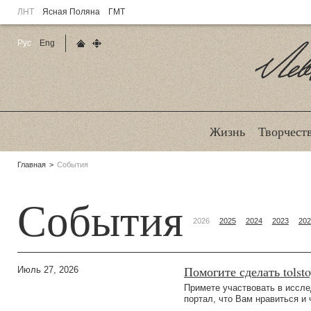
ЛНТ
Ясная Поляна
ГМТ
Рус
Eng
Главная страница
Карта сайта
Ле
Жизнь
Творчест
Родительские
Главная
События
страницы:
События
2026
2025
2024
2023
202
Помогите сделать tolst
Июль 27, 2026
Примете участвовать в иссле
портал, что Вам нравиться и 