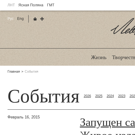
ЛНТ
Ясная Поляна
ГМТ
Рус
Eng
Главная страница
Карта сайта
Ле
Жизнь
Творчест
Родительские
Главная
События
страницы:
События
2026
2025
2024
2023
202
Запущен са
Февраль 16, 2015
Живое изд