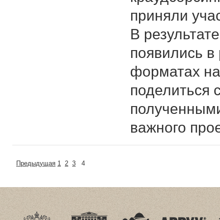
приняли уча
В результате
появились в
форматах на 
поделиться 
полученными
важного про
Предыдущая
1
2
3
4