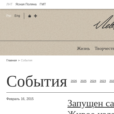
ЛНТ
Ясная Поляна
ГМТ
Рус
Eng
Главная страница
Карта сайта
Ле
Жизнь
Творчест
Родительские
Главная
События
страницы:
События
2026
2025
2024
2023
202
Запущен са
Февраль 16, 2015
Живое изд