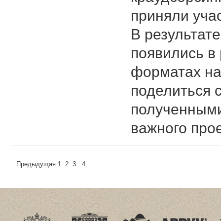
приняли уча
В результате
появились в
форматах на 
поделиться 
полученными
важного про
Предыдущая
1
2
3
4